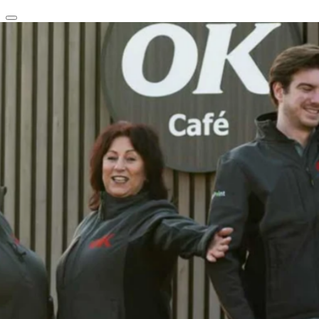
clear
arrow_back_ios_new
favorite
share