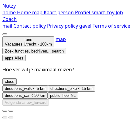
Nutzy
home
Home
map
Kaart
person
Profiel
smart_toy
Job
Coach
mail
Contact
policy
Privacy policy
gavel
Terms of service
map
tune
Vacatures
Utrecht · 100km
Zoek functies, bedrijven...
search
apps
Alles
Hoe ver wil je maximaal reizen?
close
directions_walk
< 5 km
directions_bike
< 15 km
directions_car
< 30 km
public
Heel NL
Volgende
arrow_forward