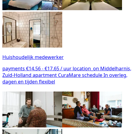
Huishoudelijk medewerker
payments
€14.56 - €17.65 / uur
location_on
Middelharnis,
Zuid-Holland
apartment
CuraMare
schedule
In overleg,
dagen en tijden flexibel