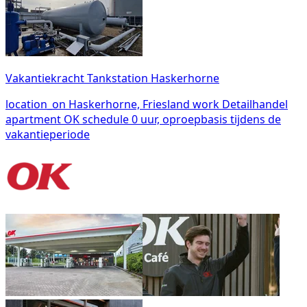
Vakantiekracht Tankstation Haskerhorne
location_on
Haskerhorne, Friesland
work
Detailhandel
apartment
OK
schedule
0 uur, oproepbasis tijdens de
vakantieperiode