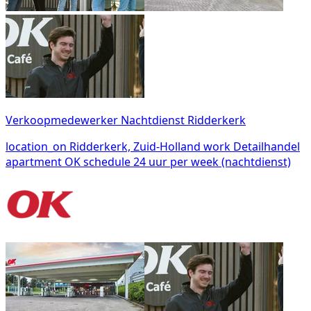
Verkoopmedewerker Nachtdienst Ridderkerk
location_on
Ridderkerk, Zuid-Holland
work
Detailhandel
apartment
OK
schedule
24 uur per week (nachtdienst)