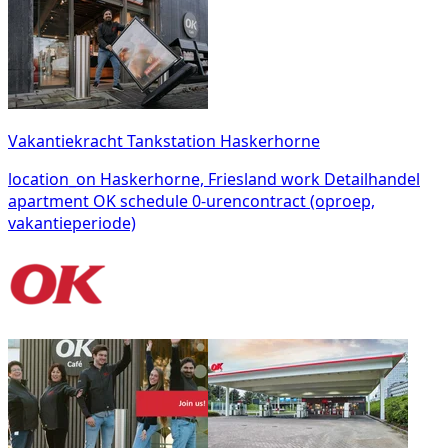
Vakantiekracht Tankstation Haskerhorne
location_on
Haskerhorne, Friesland
work
Detailhandel
apartment
OK
schedule
0-urencontract (oproep,
vakantieperiode)