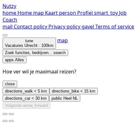
Nutzy
home
Home
map
Kaart
person
Profiel
smart_toy
Job
Coach
mail
Contact
policy
Privacy policy
gavel
Terms of service
map
tune
Vacatures
Utrecht · 100km
Zoek functies, bedrijven...
search
apps
Alles
Hoe ver wil je maximaal reizen?
close
directions_walk
< 5 km
directions_bike
< 15 km
directions_car
< 30 km
public
Heel NL
Volgende
arrow_forward