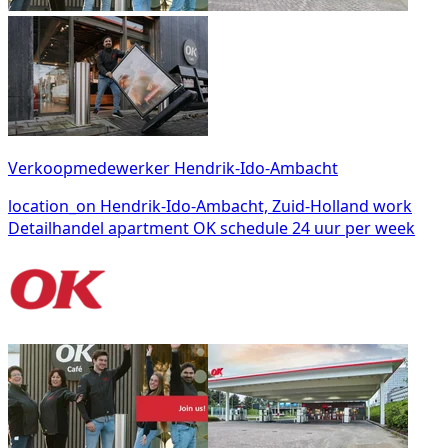
Verkoopmedewerker Hendrik-Ido-Ambacht
location_on
Hendrik-Ido-Ambacht, Zuid-Holland
work
Detailhandel
apartment
OK
schedule
24 uur per week