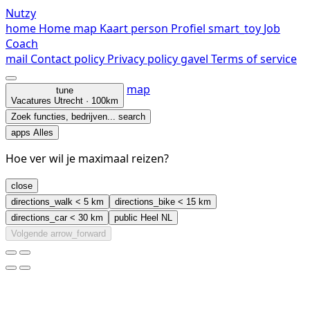
Nutzy
home
Home
map
Kaart
person
Profiel
smart_toy
Job
Coach
mail
Contact
policy
Privacy policy
gavel
Terms of service
map
tune
Vacatures
Utrecht · 100km
Zoek functies, bedrijven...
search
apps
Alles
Hoe ver wil je maximaal reizen?
close
directions_walk
< 5 km
directions_bike
< 15 km
directions_car
< 30 km
public
Heel NL
Volgende
arrow_forward