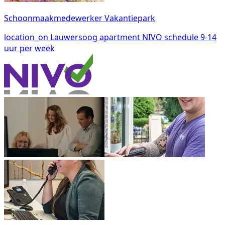
Schoonmaakmedewerker Vakantiepark
location_on
Lauwersoog
apartment
NIVO
schedule
9-14
uur per week