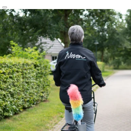
clear
arrow_back_ios_new
favorite
share