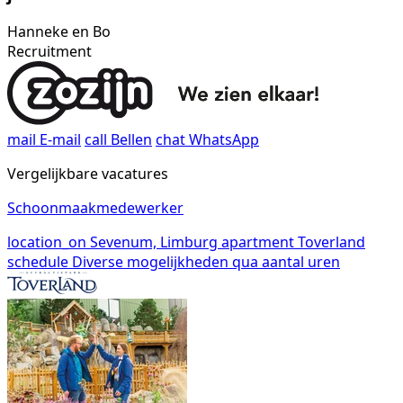
Hanneke en Bo
Recruitment
mail
E-mail
call
Bellen
chat
WhatsApp
Vergelijkbare vacatures
Schoonmaakmedewerker
location_on
Sevenum, Limburg
apartment
Toverland
schedule
Diverse mogelijkheden qua aantal uren