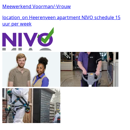
Meewerkend Voorman/-Vrouw
location_on
Heerenveen
apartment
NIVO
schedule
15
uur per week