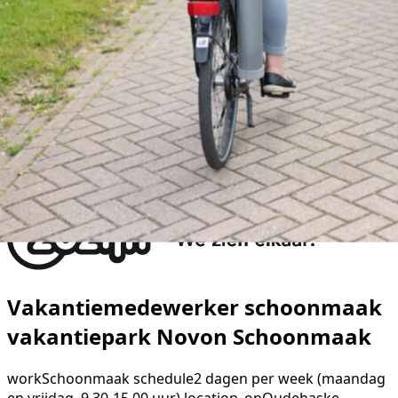
Vakantiemedewerker schoonmaak
vakantiepark Novon Schoonmaak
work
Schoonmaak
schedule
2 dagen per week (maandag
en vrijdag, 9.30-15.00 uur)
location_on
Oudehaske,