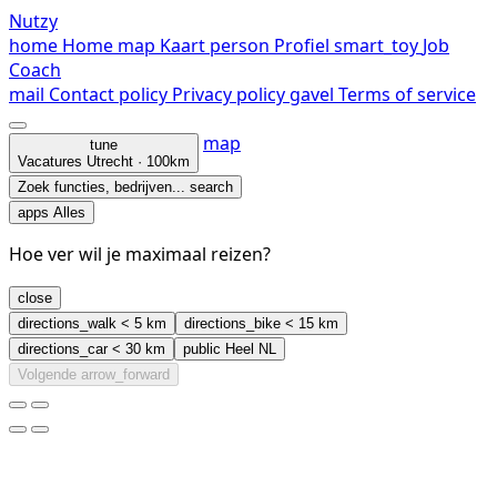
Nutzy
home
Home
map
Kaart
person
Profiel
smart_toy
Job
Coach
mail
Contact
policy
Privacy policy
gavel
Terms of service
map
tune
Vacatures
Utrecht · 100km
Zoek functies, bedrijven...
search
apps
Alles
Hoe ver wil je maximaal reizen?
close
directions_walk
< 5 km
directions_bike
< 15 km
directions_car
< 30 km
public
Heel NL
Volgende
arrow_forward