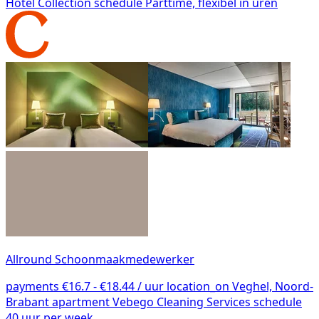
Hotel Collection
schedule
Parttime, flexibel in uren
Allround Schoonmaakmedewerker
payments
€16.7 - €18.44 / uur
location_on
Veghel, Noord-
Brabant
apartment
Vebego Cleaning Services
schedule
40 uur per week