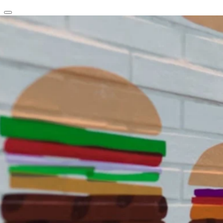
clear
arrow_back_ios_new
favorite
share