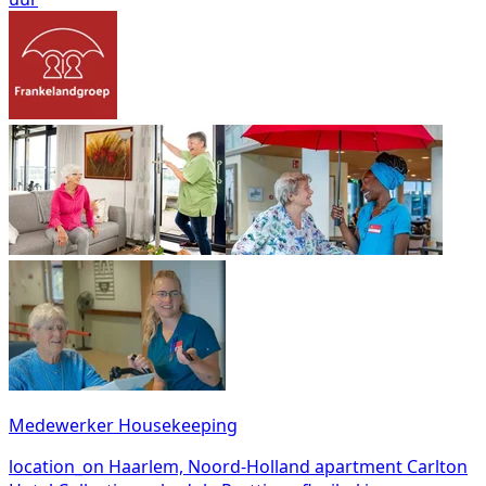
Medewerker Housekeeping
location_on
Haarlem, Noord-Holland
apartment
Carlton