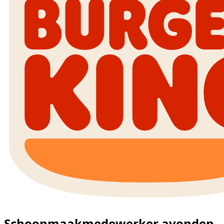
Schoonmaakmedewerker avonden