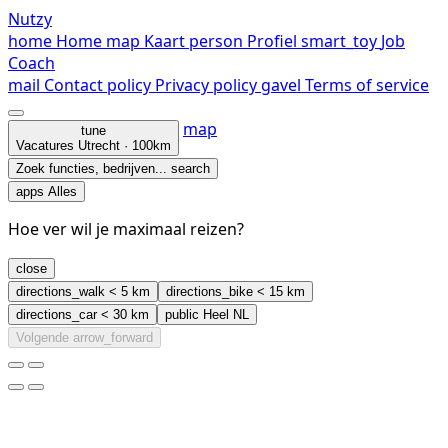
Nutzy
home
Home
map
Kaart
person
Profiel
smart_toy
Job
Coach
mail
Contact
policy
Privacy policy
gavel
Terms of service
map
tune
Vacatures
Utrecht · 100km
Zoek functies, bedrijven...
search
apps
Alles
Hoe ver wil je maximaal reizen?
close
directions_walk
< 5 km
directions_bike
< 15 km
directions_car
< 30 km
public
Heel NL
Volgende
arrow_forward