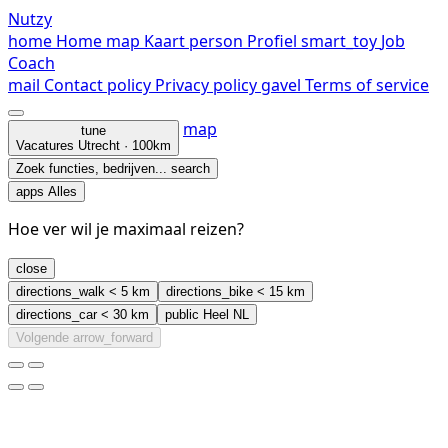
Nutzy
home
Home
map
Kaart
person
Profiel
smart_toy
Job
Coach
mail
Contact
policy
Privacy policy
gavel
Terms of service
map
tune
Vacatures
Utrecht · 100km
Zoek functies, bedrijven...
search
apps
Alles
Hoe ver wil je maximaal reizen?
close
directions_walk
< 5 km
directions_bike
< 15 km
directions_car
< 30 km
public
Heel NL
Volgende
arrow_forward