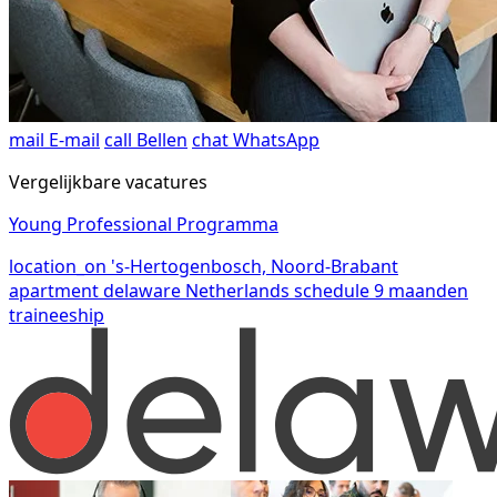
mail
E-mail
call
Bellen
chat
WhatsApp
Vergelijkbare vacatures
Young Professional Programma
location_on
's-Hertogenbosch, Noord-Brabant
apartment
delaware Netherlands
schedule
9 maanden
traineeship