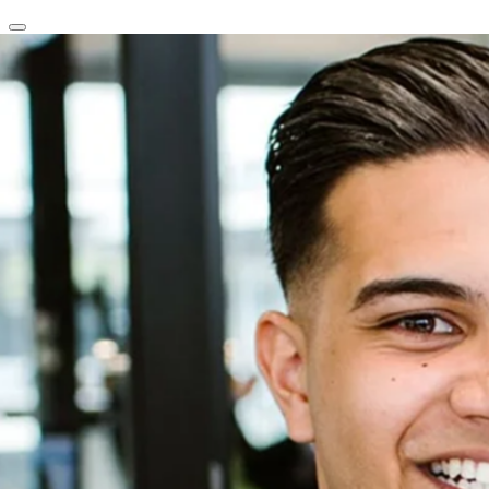
clear
arrow_back_ios_new
favorite
share