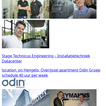
Stage Technicus Engineering – Installatietechniek
Datacenter
location_on
Hengelo, Overijssel
apartment
Odin Groep
schedule
40 uur per week