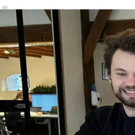
clear
arrow_back_ios_new
favorite
share