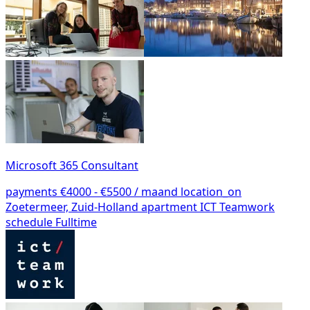
Microsoft 365 Consultant
payments
€4000 - €5500 / maand
location_on
Zoetermeer, Zuid-Holland
apartment
ICT Teamwork
schedule
Fulltime