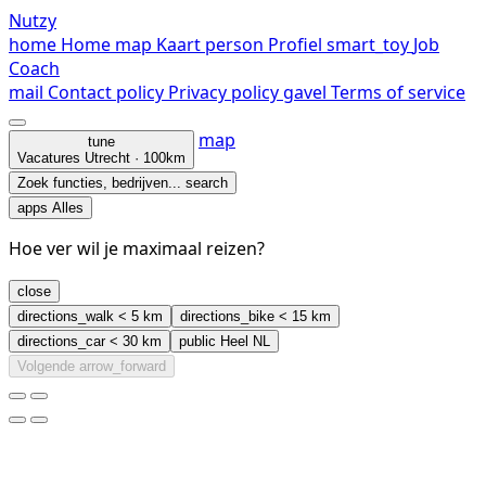
Nutzy
home
Home
map
Kaart
person
Profiel
smart_toy
Job
Coach
mail
Contact
policy
Privacy policy
gavel
Terms of service
map
tune
Vacatures
Utrecht · 100km
Zoek functies, bedrijven...
search
apps
Alles
Hoe ver wil je maximaal reizen?
close
directions_walk
< 5 km
directions_bike
< 15 km
directions_car
< 30 km
public
Heel NL
Volgende
arrow_forward