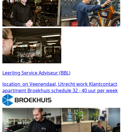
Leerling Service Adviseur (BBL)
location_on
Veenendaal, Utrecht
work
Klantcontact
apartment
Broekhuis
schedule
32 - 40 uur per week