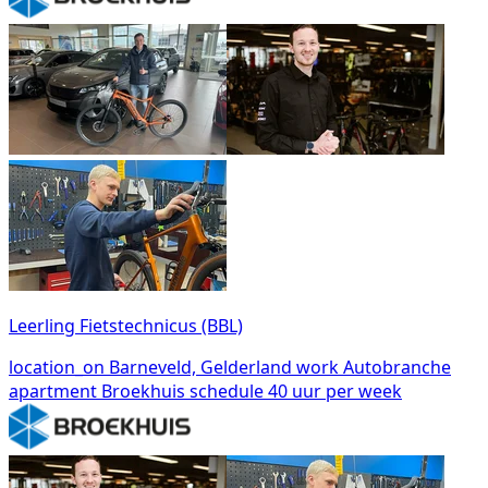
Leerling Fietstechnicus (BBL)
location_on
Barneveld, Gelderland
work
Autobranche
apartment
Broekhuis
schedule
40 uur per week