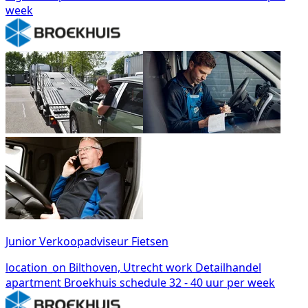
week
Junior Verkoopadviseur Fietsen
location_on
Bilthoven, Utrecht
work
Detailhandel
apartment
Broekhuis
schedule
32 - 40 uur per week