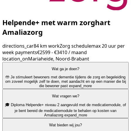
Helpende+ met warm zorghart
Amaliazorg
directions_car
84 km
work
Zorg
schedule
max 20 uur per
week
payments
€2599 - €3410 / maand
location_on
Mariaheide, Noord-Brabant
Wat ga je doen?
🤲 Je stimuleert bewoners met dementie tijdens de zorg en begeleiding
om zoveel mogelijk zelf te doen, met aandacht en op een manier die bij
die bewoner past
expand_more
Wat vragen we?
🎓 Diploma Helpende+ niveau 2 aangevuld met de medicatiemodule, of
je bent bereid de medicatiemodule te behalen op kosten van
Amaliazorg
expand_more
Wat bieden wij jou?