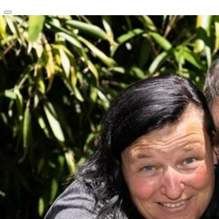
clear
arrow_back_ios_new
favorite
share