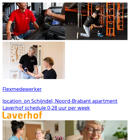
Flexmedewerker
location_on
Schijndel, Noord-Brabant
apartment
Laverhof
schedule
0-28 uur per week