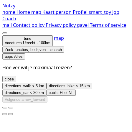
Nutzy
home
Home
map
Kaart
person
Profiel
smart_toy
Job
Coach
mail
Contact
policy
Privacy policy
gavel
Terms of service
map
tune
Vacatures
Utrecht · 100km
Zoek functies, bedrijven...
search
apps
Alles
Hoe ver wil je maximaal reizen?
close
directions_walk
< 5 km
directions_bike
< 15 km
directions_car
< 30 km
public
Heel NL
Volgende
arrow_forward