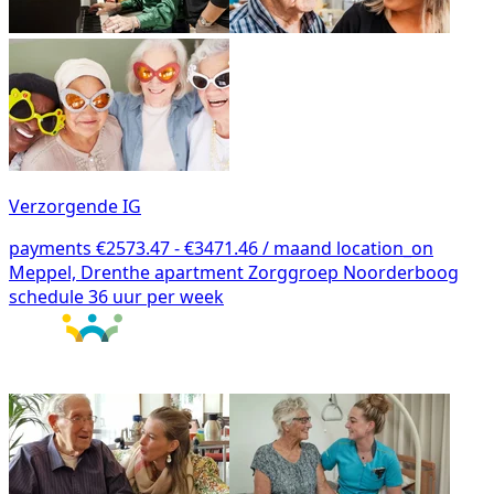
Verzorgende IG
payments
€2573.47 - €3471.46 / maand
location_on
Meppel, Drenthe
apartment
Zorggroep Noorderboog
schedule
36 uur per week