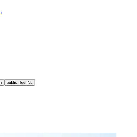
h
m
public
Heel NL