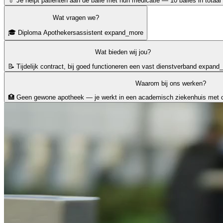
💊 Je helpt patiënten aan de balie met hun medicatie — 10 balies in totaal
Wat vragen we?
🎓 Diploma Apothekersassistent
expand_more
Wat bieden wij jou?
📝 Tijdelijk contract, bij goed functioneren een vast dienstverband
expand
Waarom bij ons werken?
🏥 Geen gewone apotheek — je werkt in een academisch ziekenhuis met 