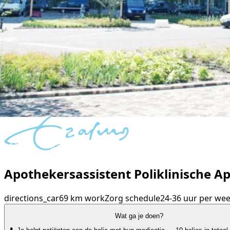
Apothekersassistent Poliklinische 
directions_car
69 km
work
Zorg
schedule
24-36 uur per we
Wat ga je doen?