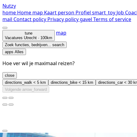
Nutzy
home
Home
map
Kaart
person
Profiel
smart_toy
Job Coac
mail
Contact
policy
Privacy policy
gavel
Terms of service
map
tune
Vacatures
Utrecht · 100km
Zoek functies, bedrijven...
search
apps
Alles
Hoe ver wil je maximaal reizen?
close
directions_walk
< 5 km
directions_bike
< 15 km
directions_car
< 30 k
Volgende
arrow_forward
clear
arrow_back_ios_new