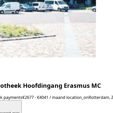
Apotheek Hoofdingang Erasmus MC
ek
payments
€2677 - €4041 / maand
location_on
Rotterdam, 