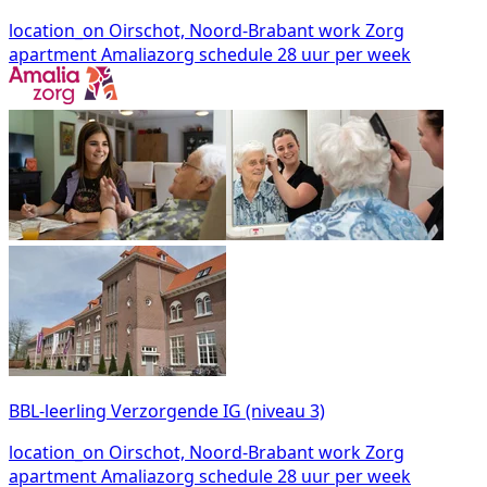
location_on
Oirschot, Noord-Brabant
work
Zorg
apartment
Amaliazorg
schedule
28 uur per week
BBL-leerling Verzorgende IG (niveau 3)
location_on
Oirschot, Noord-Brabant
work
Zorg
apartment
Amaliazorg
schedule
28 uur per week