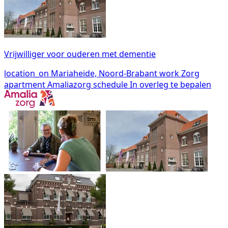
Vrijwilliger voor ouderen met dementie
location_on
Mariaheide, Noord-Brabant
work
Zorg
apartment
Amaliazorg
schedule
In overleg te bepalen