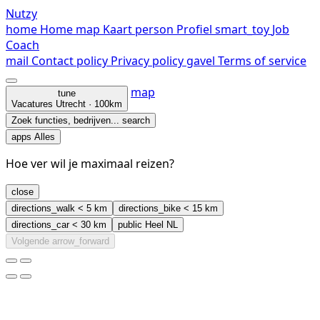
Nutzy
home
Home
map
Kaart
person
Profiel
smart_toy
Job
Coach
mail
Contact
policy
Privacy policy
gavel
Terms of service
map
tune
Vacatures
Utrecht · 100km
Zoek functies, bedrijven...
search
apps
Alles
Hoe ver wil je maximaal reizen?
close
directions_walk
< 5 km
directions_bike
< 15 km
directions_car
< 30 km
public
Heel NL
Volgende
arrow_forward