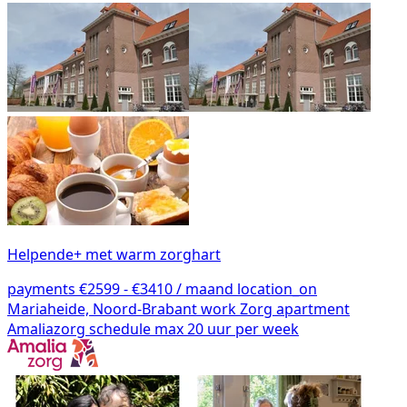
Helpende+ met warm zorghart
payments
€2599 - €3410 / maand
location_on
Mariaheide, Noord-Brabant
work
Zorg
apartment
Amaliazorg
schedule
max 20 uur per week