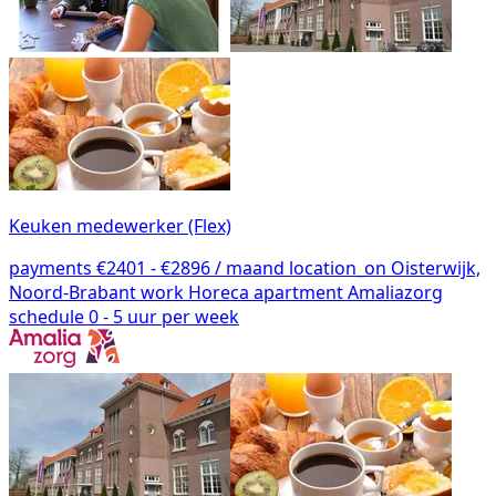
Keuken medewerker (Flex)
payments
€2401 - €2896 / maand
location_on
Oisterwijk,
Noord-Brabant
work
Horeca
apartment
Amaliazorg
schedule
0 - 5 uur per week