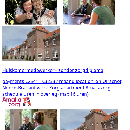
Huiskamermedewerker+ zonder zorgdiploma
payments
€2541 - €3233 / maand
location_on
Oirschot,
Noord-Brabant
work
Zorg
apartment
Amaliazorg
schedule
Uren in overleg (max 16 uren)