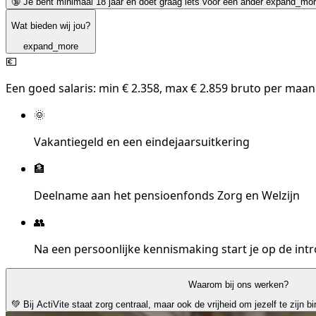
🔞 Je bent minimaal 18 jaar en doet graag iets voor een ander
expand_mor
Wat bieden wij jou?
expand_more
💶
Een goed salaris: min € 2.358, max € 2.859 bruto per maan
🌞
Vakantiegeld en een eindejaarsuitkering
🏦
Deelname aan het pensioenfonds Zorg en Welzijn
👥
Na een persoonlijke kennismaking start je op de int
Waarom bij ons werken?
💚 Bij ActiVite staat zorg centraal, maar ook de vrijheid om jezelf te zijn b