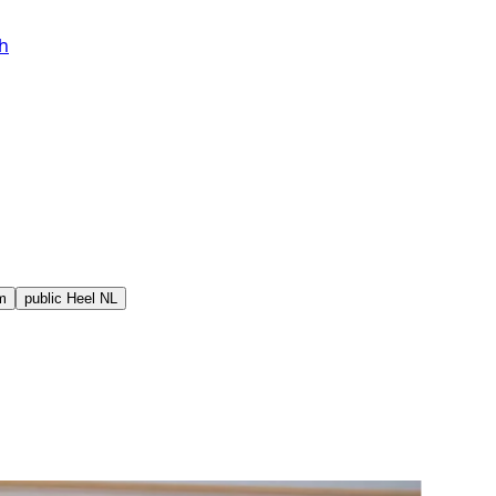
h
m
public
Heel NL