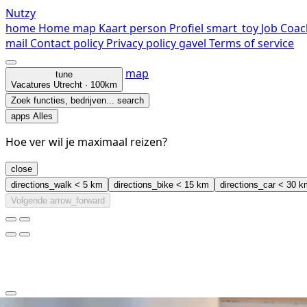
Nutzy
home
Home
map
Kaart
person
Profiel
smart_toy
Job Coac
mail
Contact
policy
Privacy policy
gavel
Terms of service
map
tune
Vacatures
Utrecht · 100km
Zoek functies, bedrijven...
search
apps
Alles
Hoe ver wil je maximaal reizen?
close
directions_walk
< 5 km
directions_bike
< 15 km
directions_car
< 30 k
Volgende
arrow_forward
clear
arrow_back_ios_new