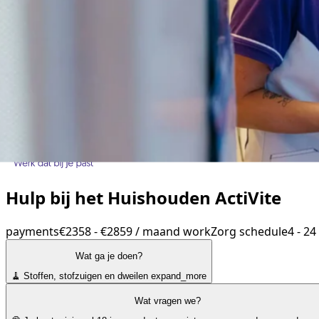
Hulp bij het Huishouden ActiVite
payments
€2358 - €2859 / maand
work
Zorg
schedule
4 - 24
Wat ga je doen?
🧹 Stoffen, stofzuigen en dweilen
expand_more
Wat vragen we?