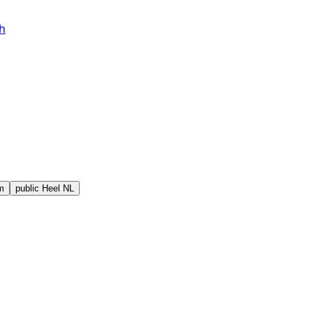
h
m
public
Heel NL