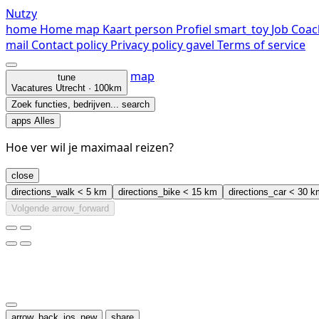
Nutzy
home
Home
map
Kaart
person
Profiel
smart_toy
Job Coac
mail
Contact
policy
Privacy policy
gavel
Terms of service
map
tune
Vacatures
Utrecht · 100km
Zoek functies, bedrijven...
search
apps
Alles
Hoe ver wil je maximaal reizen?
close
directions_walk
< 5 km
directions_bike
< 15 km
directions_car
< 30 k
Volgende
arrow_forward
arrow_back_ios_new
share