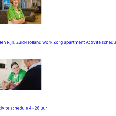
en Rijn, Zuid-Holland
work
Zorg
apartment
ActiVite
schedu
iVite
schedule
4 - 28 uur