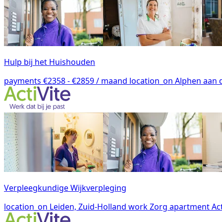
Hulp bij het Huishouden
payments
€2358 - €2859 / maand
location_on
Alphen aan d
Verpleegkundige Wijkverpleging
location_on
Leiden, Zuid-Holland
work
Zorg
apartment
Act