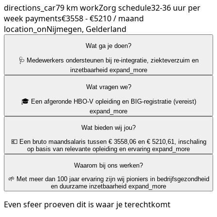
directions_car
79 km
work
Zorg
schedule
32-36 uur per
week
payments
€3558 - €5210 / maand
location_on
Nijmegen, Gelderland
Wat ga je doen?
🩺 Medewerkers ondersteunen bij re-integratie, ziekteverzuim en
inzetbaarheid
expand_more
Wat vragen we?
🎓 Een afgeronde HBO-V opleiding en BIG-registratie (vereist)
expand_more
Wat bieden wij jou?
💶 Een bruto maandsalaris tussen € 3558,06 en € 5210,61, inschaling
op basis van relevante opleiding en ervaring
expand_more
Waarom bij ons werken?
🌱 Met meer dan 100 jaar ervaring zijn wij pioniers in bedrijfsgezondheid
en duurzame inzetbaarheid
expand_more
Even sfeer proeven dit is waar je terechtkomt