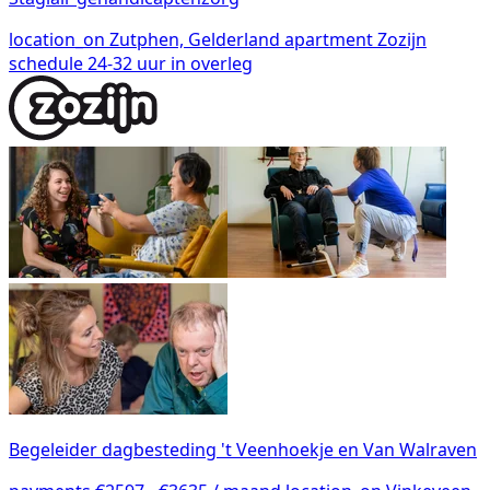
location_on
Zutphen, Gelderland
apartment
Zozijn
schedule
24-32 uur in overleg
Begeleider dagbesteding 't Veenhoekje en Van Walraven