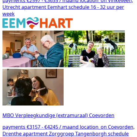
payments
€2597 - €3635 / maand
location_on
Vinkeveen,
Utrecht
apartment
Eemhart
schedule
16 - 32 uur per
week
MBO Verpleegkundige (extramuraal) Coevorden
payments
€3157 - €4245 / maand
location_on
Coevorden,
Drenthe
apartment
Zorggroep Tangenborgh
schedule