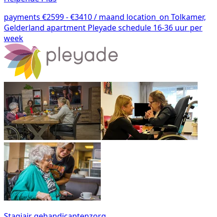
payments
€2599 - €3410 / maand
location_on
Tolkamer,
Gelderland
apartment
Pleyade
schedule
16-36 uur per
week
Stagiair gehandicaptenzorg