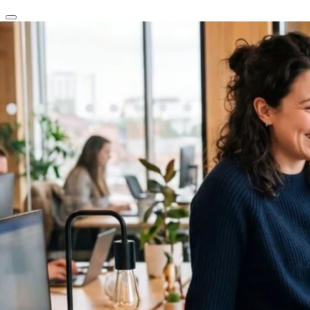
clear
arrow_back_ios_new
favorite
share