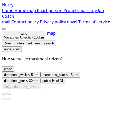
Nutzy
home
Home
map
Kaart
person
Profiel
smart_toy
Job
Coach
mail
Contact
policy
Privacy policy
gavel
Terms of service
map
tune
Vacatures
Utrecht · 100km
Zoek functies, bedrijven...
search
apps
Alles
Hoe ver wil je maximaal reizen?
close
directions_walk
< 5 km
directions_bike
< 15 km
directions_car
< 30 km
public
Heel NL
Volgende
arrow_forward