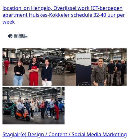
location_on
Hengelo, Overijssel
work
ICT-beroepen
apartment
Huiskes-Kokkeler
schedule
32-40 uur per
week
Stagiair(e) Design / Content / Social Media Marketing