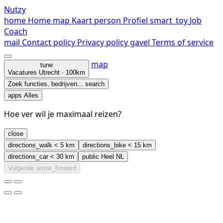
Nutzy
home
Home
map
Kaart
person
Profiel
smart_toy
Job
Coach
mail
Contact
policy
Privacy policy
gavel
Terms of service
map
tune
Vacatures
Utrecht · 100km
Zoek functies, bedrijven...
search
apps
Alles
Hoe ver wil je maximaal reizen?
close
directions_walk
< 5 km
directions_bike
< 15 km
directions_car
< 30 km
public
Heel NL
Volgende
arrow_forward