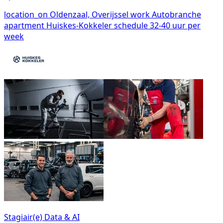
location_on
Oldenzaal, Overijssel
work
Autobranche
apartment
Huiskes-Kokkeler
schedule
32-40 uur per
week
Stagiair(e) Data & AI