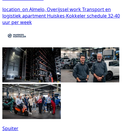
location_on
Almelo, Overijssel
work
Transport en
logistiek
apartment
Huiskes-Kokkeler
schedule
32-40
uur per week
Spuiter