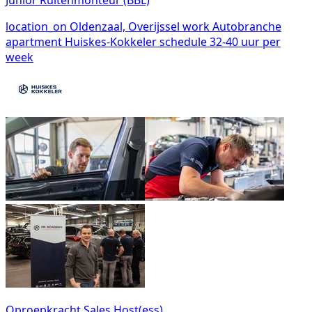
location_on
Oldenzaal, Overijssel
work
Autobranche
apartment
Huiskes-Kokkeler
schedule
32-40 uur per
week
Oproepkracht Sales Host(ess)