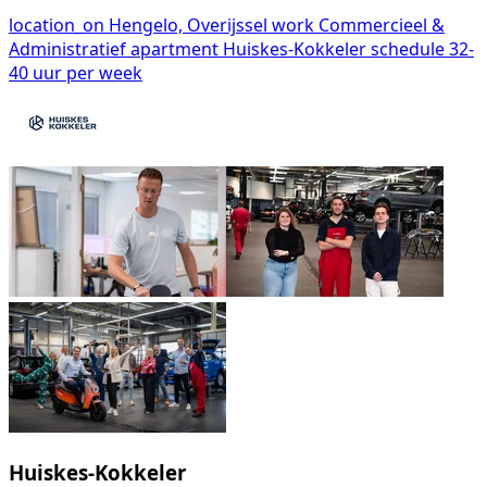
location_on
Hengelo, Overijssel
work
Commercieel &
Administratief
apartment
Huiskes-Kokkeler
schedule
32-
40 uur per week
Huiskes-Kokkeler