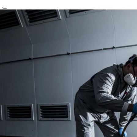
clear
arrow_back_ios_new
favorite
share