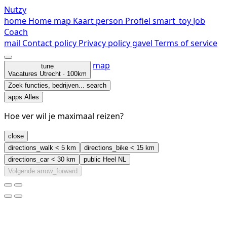
Nutzy
home
Home
map
Kaart
person
Profiel
smart_toy
Job
Coach
mail
Contact
policy
Privacy policy
gavel
Terms of service
map
tune
Vacatures
Utrecht · 100km
Zoek functies, bedrijven...
search
apps
Alles
Hoe ver wil je maximaal reizen?
close
directions_walk
< 5 km
directions_bike
< 15 km
directions_car
< 30 km
public
Heel NL
Volgende
arrow_forward