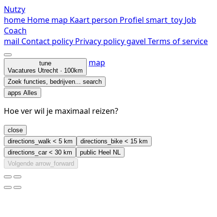
Nutzy
home
Home
map
Kaart
person
Profiel
smart_toy
Job
Coach
mail
Contact
policy
Privacy policy
gavel
Terms of service
map
tune
Vacatures
Utrecht · 100km
Zoek functies, bedrijven...
search
apps
Alles
Hoe ver wil je maximaal reizen?
close
directions_walk
< 5 km
directions_bike
< 15 km
directions_car
< 30 km
public
Heel NL
Volgende
arrow_forward