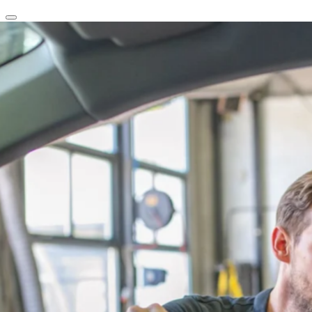
clear
arrow_back_ios_new
favorite
share