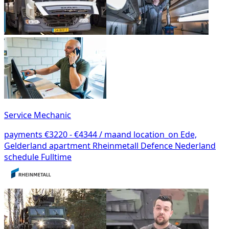
Service Mechanic
payments
€3220 - €4344 / maand
location_on
Ede,
Gelderland
apartment
Rheinmetall Defence Nederland
schedule
Fulltime