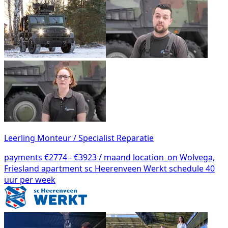
Leerling Monteur / Specialist Reparatie
payments
€2774 - €3923 / maand
location_on
Wolvega,
Friesland
apartment
sc Heerenveen Werkt
schedule
40
uur per week