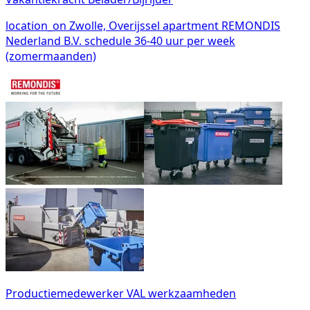
location_on
Zwolle, Overijssel
apartment
REMONDIS
Nederland B.V.
schedule
36-40 uur per week
(zomermaanden)
Productiemedewerker VAL werkzaamheden