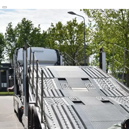
clear
arrow_back_ios_new
favorite
share