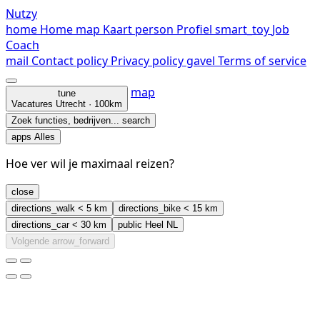
Nutzy
home
Home
map
Kaart
person
Profiel
smart_toy
Job
Coach
mail
Contact
policy
Privacy policy
gavel
Terms of service
map
tune
Vacatures
Utrecht · 100km
Zoek functies, bedrijven...
search
apps
Alles
Hoe ver wil je maximaal reizen?
close
directions_walk
< 5 km
directions_bike
< 15 km
directions_car
< 30 km
public
Heel NL
Volgende
arrow_forward