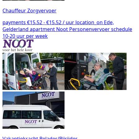
Chauffeur Zorgvervoer
payments
€15.52 - €15.52 / uur
location_on
Ede,
Gelderland
apartment
Noot Personenvervoer
schedule
10-20 uur per week
Vakantiekracht Belader/Bijrijder