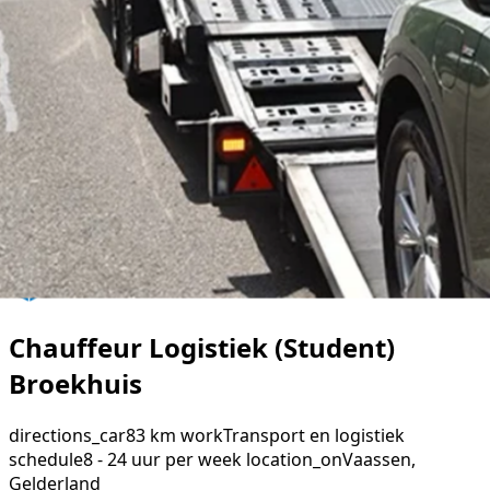
Chauffeur Logistiek (Student)
Broekhuis
directions_car
83 km
work
Transport en logistiek
schedule
8 - 24 uur per week
location_on
Vaassen,
Gelderland