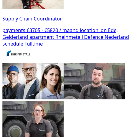
Supply Chain Coordinator
payments
€3705 - €5820 / maand
location_on
Ede,
Gelderland
apartment
Rheinmetall Defence Nederland
schedule
Fulltime