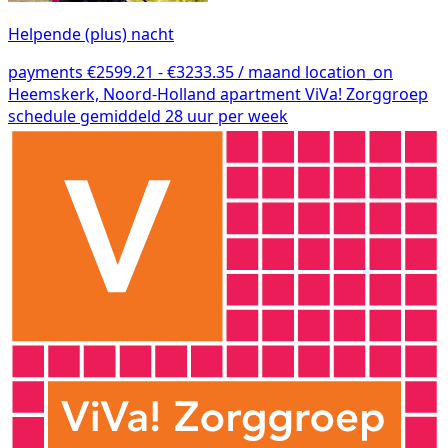
Helpende (plus) nacht
payments
€2599.21 - €3233.35 / maand
location_on
Heemskerk, Noord-Holland
apartment
ViVa! Zorggroep
schedule
gemiddeld 28 uur per week