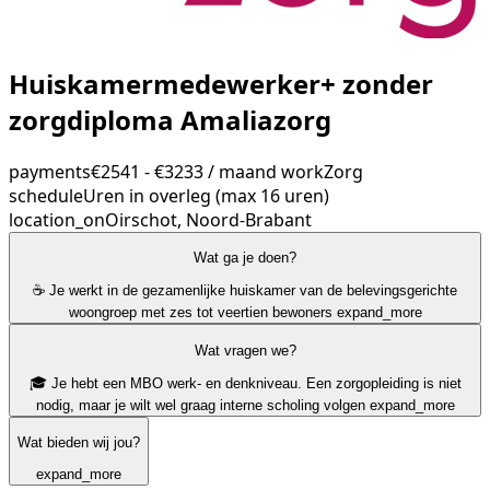
Huiskamermedewerker+ zonder
zorgdiploma Amaliazorg
payments
€2541 - €3233 / maand
work
Zorg
schedule
Uren in overleg (max 16 uren)
location_on
Oirschot, Noord-Brabant
Wat ga je doen?
☕ Je werkt in de gezamenlijke huiskamer van de belevingsgerichte
woongroep met zes tot veertien bewoners
expand_more
Wat vragen we?
🎓 Je hebt een MBO werk- en denkniveau. Een zorgopleiding is niet
nodig, maar je wilt wel graag interne scholing volgen
expand_more
Wat bieden wij jou?
expand_more