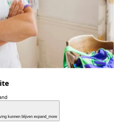
ite
land
ving kunnen blijven
expand_more