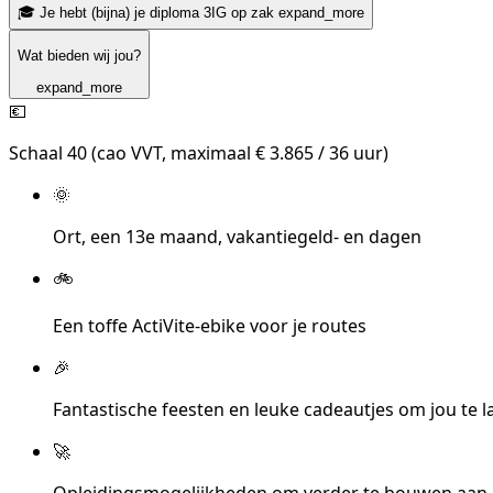
🎓 Je hebt (bijna) je diploma 3IG op zak
expand_more
Wat bieden wij jou?
expand_more
💶
Schaal 40 (cao VVT, maximaal € 3.865 / 36 uur)
🌞
Ort, een 13e maand, vakantiegeld- en dagen
🚲
Een toffe ActiVite-ebike voor je routes
🎉
Fantastische feesten en leuke cadeautjes om jou te 
🚀
Opleidingsmogelijkheden om verder te bouwen aan 