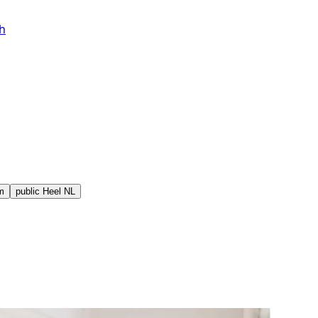
h
m
public
Heel NL