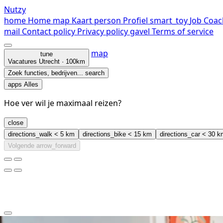
Nutzy
home
Home
map
Kaart
person
Profiel
smart_toy
Job Coac
mail
Contact
policy
Privacy policy
gavel
Terms of service
map
tune
Vacatures
Utrecht · 100km
Zoek functies, bedrijven...
search
apps
Alles
Hoe ver wil je maximaal reizen?
close
directions_walk
< 5 km
directions_bike
< 15 km
directions_car
< 30 k
Volgende
arrow_forward
clear
arrow_back_ios_new