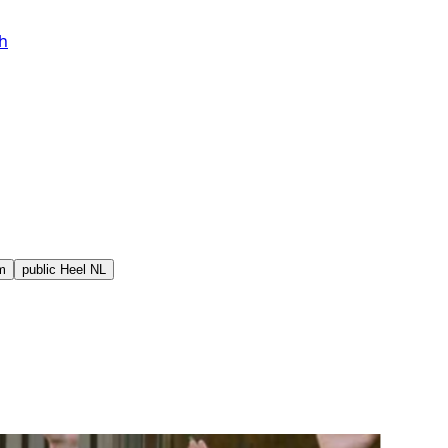
h
m
public
Heel NL