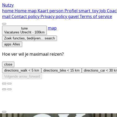
Nutzy
home
Home
map
Kaart
person
Profiel
smart_toy
Job Coac
mail
Contact
policy
Privacy policy
gavel
Terms of service
map
tune
Vacatures
Utrecht · 100km
Zoek functies, bedrijven...
search
apps
Alles
Hoe ver wil je maximaal reizen?
close
directions_walk
< 5 km
directions_bike
< 15 km
directions_car
< 30 k
Volgende
arrow_forward
clear
arrow_back_ios_new