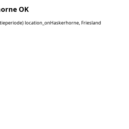
horne OK
tieperiode)
location_on
Haskerhorne, Friesland