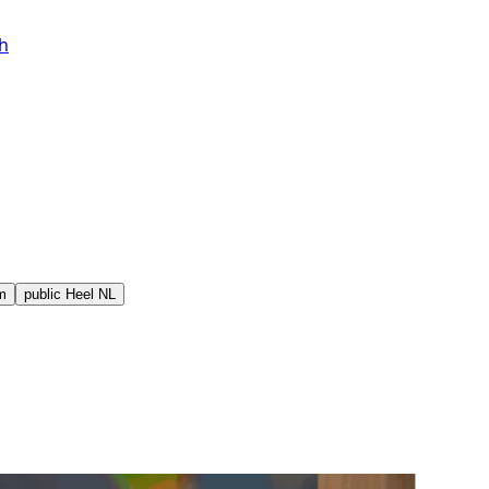
h
m
public
Heel NL