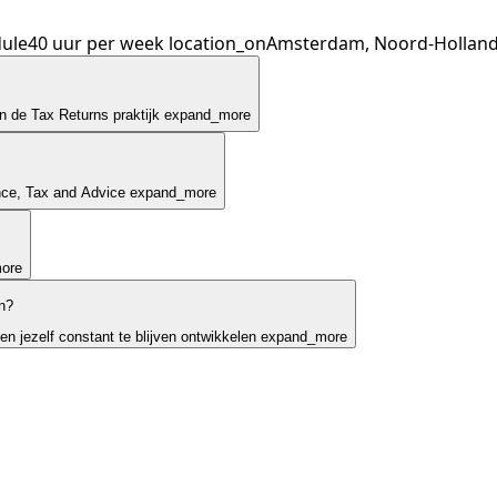
ule
40 uur per week
location_on
Amsterdam, Noord-Hollan
n de Tax Returns praktijk
expand_more
nce, Tax and Advice
expand_more
ore
n?
 en jezelf constant te blijven ontwikkelen
expand_more