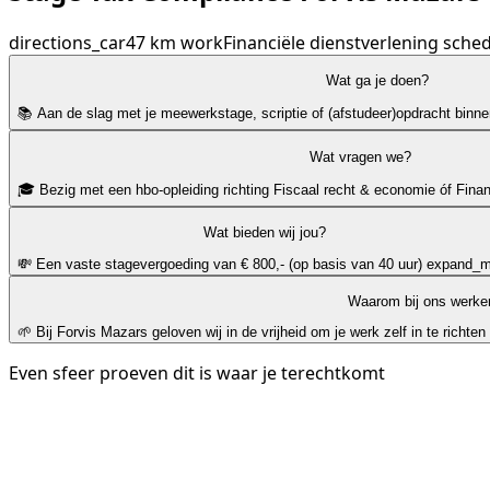
directions_car
47 km
work
Financiële dienstverlening
sched
Wat ga je doen?
📚 Aan de slag met je meewerkstage, scriptie of (afstudeer)opdracht binne
Wat vragen we?
🎓 Bezig met een hbo-opleiding richting Fiscaal recht & economie óf Fina
Wat bieden wij jou?
💸 Een vaste stagevergoeding van € 800,- (op basis van 40 uur)
expand_m
Waarom bij ons werke
🌱 Bij Forvis Mazars geloven wij in de vrijheid om je werk zelf in te richten
Even sfeer proeven dit is waar je terechtkomt