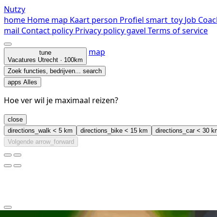
Nutzy
home
Home
map
Kaart
person
Profiel
smart_toy
Job Coac
mail
Contact
policy
Privacy policy
gavel
Terms of service
map
tune
Vacatures
Utrecht · 100km
Zoek functies, bedrijven...
search
apps
Alles
Hoe ver wil je maximaal reizen?
close
directions_walk
< 5 km
directions_bike
< 15 km
directions_car
< 30 k
Volgende
arrow_forward
clear
arrow_back_ios_new