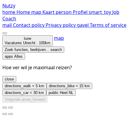
Nutzy
home
Home
map
Kaart
person
Profiel
smart_toy
Job
Coach
mail
Contact
policy
Privacy policy
gavel
Terms of service
map
tune
Vacatures
Utrecht · 100km
Zoek functies, bedrijven...
search
apps
Alles
Hoe ver wil je maximaal reizen?
close
directions_walk
< 5 km
directions_bike
< 15 km
directions_car
< 30 km
public
Heel NL
Volgende
arrow_forward