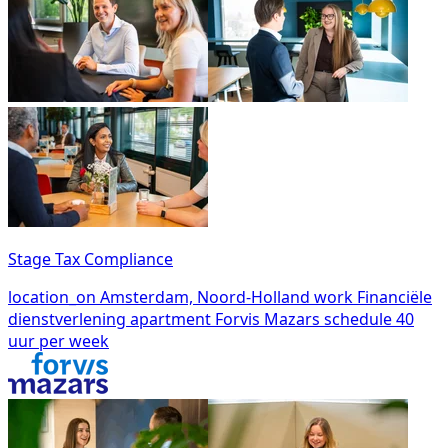
Stage Tax Compliance
location_on
Amsterdam, Noord-Holland
work
Financiële
dienstverlening
apartment
Forvis Mazars
schedule
40
uur per week