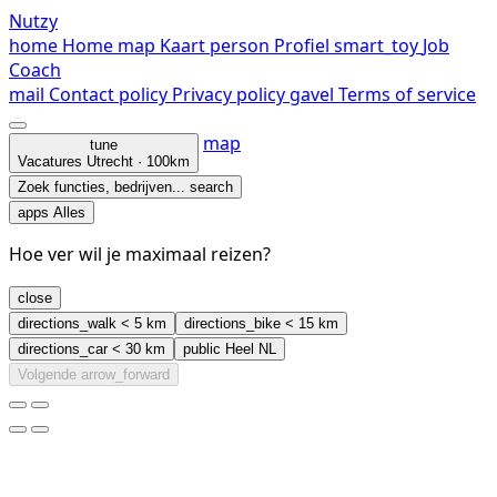
Nutzy
home
Home
map
Kaart
person
Profiel
smart_toy
Job
Coach
mail
Contact
policy
Privacy policy
gavel
Terms of service
map
tune
Vacatures
Utrecht · 100km
Zoek functies, bedrijven...
search
apps
Alles
Hoe ver wil je maximaal reizen?
close
directions_walk
< 5 km
directions_bike
< 15 km
directions_car
< 30 km
public
Heel NL
Volgende
arrow_forward