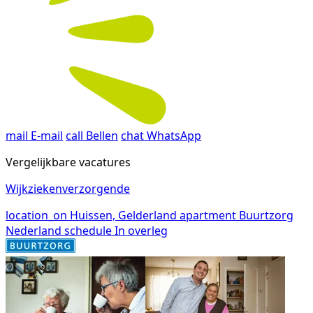
mail
E-mail
call
Bellen
chat
WhatsApp
Vergelijkbare vacatures
Wijkziekenverzorgende
location_on
Huissen, Gelderland
apartment
Buurtzorg
Nederland
schedule
In overleg