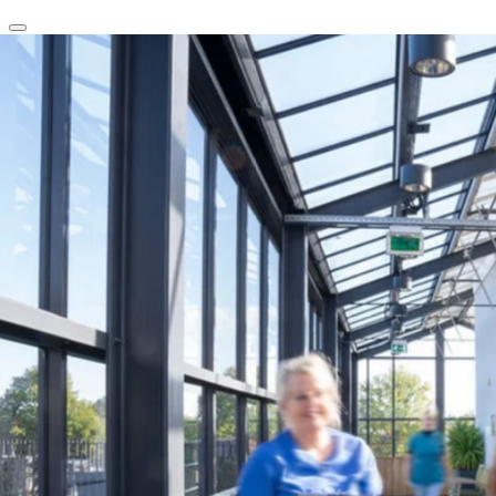
clear
arrow_back_ios_new
favorite
share