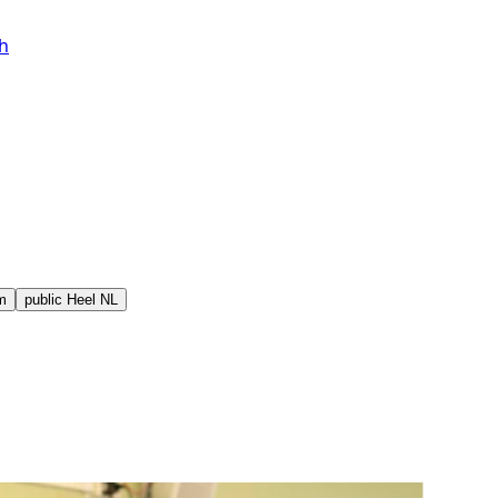
h
m
public
Heel NL