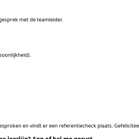
esprek met de teamleider.
oonlijkheid).
proken en vindt er een referentiecheck plaats. Gefelicite
ne leerlijn? App of bel me gerust.