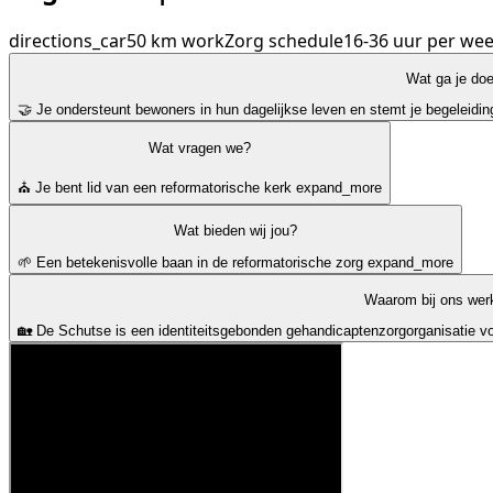
directions_car
50 km
work
Zorg
schedule
16-36 uur per we
Wat ga je do
🤝 Je ondersteunt bewoners in hun dagelijkse leven en stemt je begeleidin
Wat vragen we?
⛪ Je bent lid van een reformatorische kerk
expand_more
Wat bieden wij jou?
🌱 Een betekenisvolle baan in de reformatorische zorg
expand_more
Waarom bij ons wer
🏡 De Schutse is een identiteitsgebonden gehandicaptenzorgorganisatie v