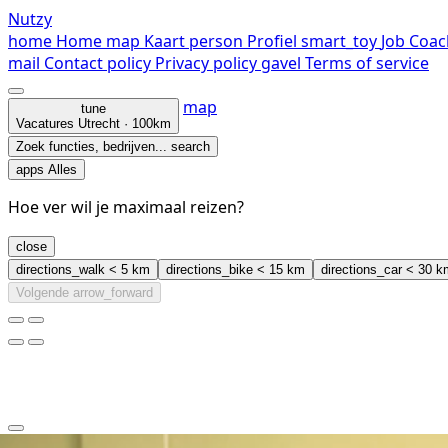
Nutzy
home
Home
map
Kaart
person
Profiel
smart_toy
Job Coac
mail
Contact
policy
Privacy policy
gavel
Terms of service
map
tune
Vacatures
Utrecht · 100km
Zoek functies, bedrijven...
search
apps
Alles
Hoe ver wil je maximaal reizen?
close
directions_walk
< 5 km
directions_bike
< 15 km
directions_car
< 30 k
Volgende
arrow_forward
clear
arrow_back_ios_new