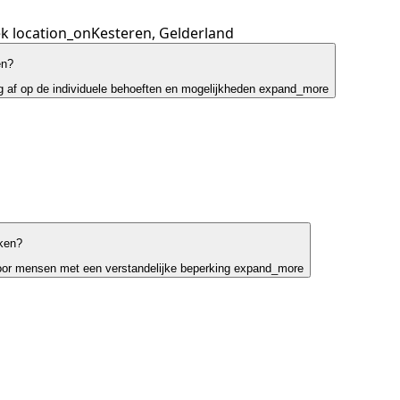
ek
location_on
Kesteren, Gelderland
en?
g af op de individuele behoeften en mogelijkheden
expand_more
ken?
oor mensen met een verstandelijke beperking
expand_more