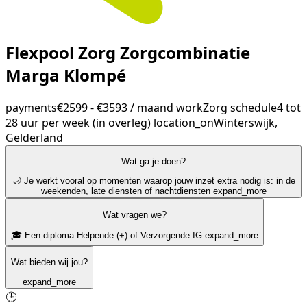
Flexpool Zorg Zorgcombinatie
Marga Klompé
payments
€2599 - €3593 / maand
work
Zorg
schedule
4 tot
28 uur per week (in overleg)
location_on
Winterswijk,
Gelderland
Wat ga je doen?
🌙 Je werkt vooral op momenten waarop jouw inzet extra nodig is: in de
weekenden, late diensten of nachtdiensten
expand_more
Wat vragen we?
🎓 Een diploma Helpende (+) of Verzorgende IG
expand_more
Wat bieden wij jou?
expand_more
🕒