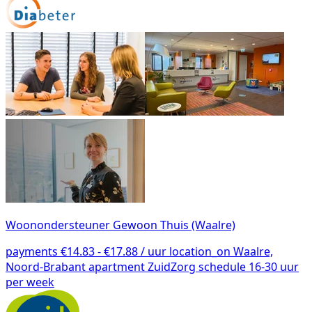
Woonondersteuner Gewoon Thuis (Waalre)
payments
€14.83 - €17.88 / uur
location_on
Waalre,
Noord-Brabant
apartment
ZuidZorg
schedule
16-30 uur
per week