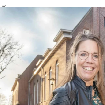
clear
arrow_back_ios_new
favorite
share