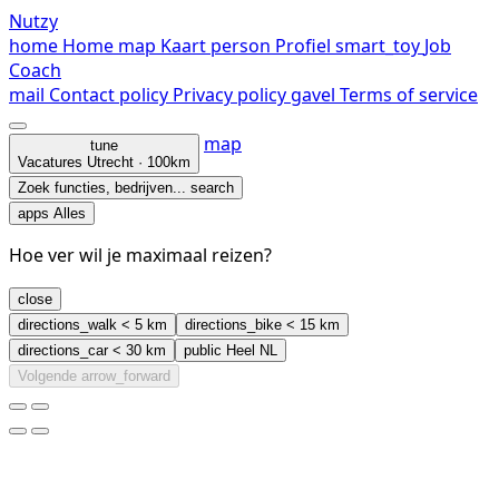
Nutzy
home
Home
map
Kaart
person
Profiel
smart_toy
Job
Coach
mail
Contact
policy
Privacy policy
gavel
Terms of service
map
tune
Vacatures
Utrecht · 100km
Zoek functies, bedrijven...
search
apps
Alles
Hoe ver wil je maximaal reizen?
close
directions_walk
< 5 km
directions_bike
< 15 km
directions_car
< 30 km
public
Heel NL
Volgende
arrow_forward