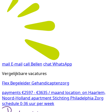
mail
E-mail
call
Bellen
chat
WhatsApp
Vergelijkbare vacatures
Flex Begeleider Gehandicaptenzorg
payments
€2597 - €3635 / maand
location_on
Haarlem,
Noord-Holland
apartment
Stichting Philadelphia Zorg
schedule
0-36 uur per week