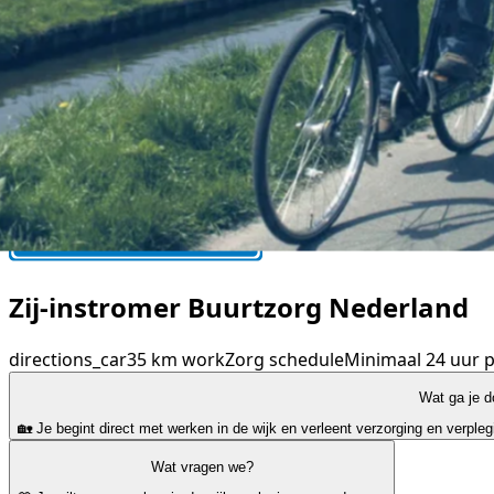
Zij-instromer Buurtzorg Nederland
directions_car
35 km
work
Zorg
schedule
Minimaal 24 uur 
Wat ga je 
🏡 Je begint direct met werken in de wijk en verleent verzorging en verpl
Wat vragen we?