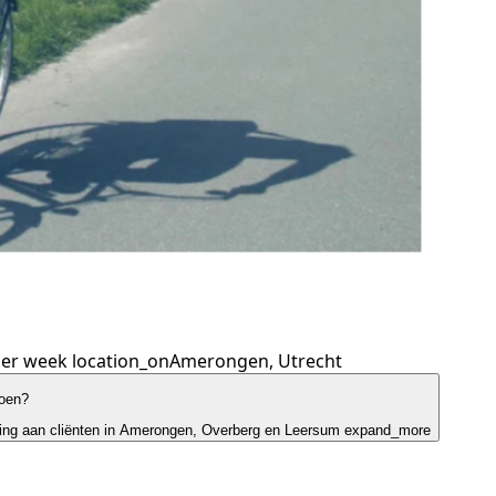
per week
location_on
Amerongen, Utrecht
doen?
eging aan cliënten in Amerongen, Overberg en Leersum
expand_more