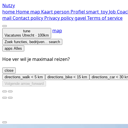
Nutzy
home
Home
map
Kaart
person
Profiel
smart_toy
Job Coac
mail
Contact
policy
Privacy policy
gavel
Terms of service
map
tune
Vacatures
Utrecht · 100km
Zoek functies, bedrijven...
search
apps
Alles
Hoe ver wil je maximaal reizen?
close
directions_walk
< 5 km
directions_bike
< 15 km
directions_car
< 30 k
Volgende
arrow_forward
clear
arrow_back_ios_new