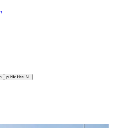
h
m
public
Heel NL