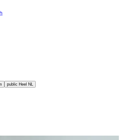
h
m
public
Heel NL