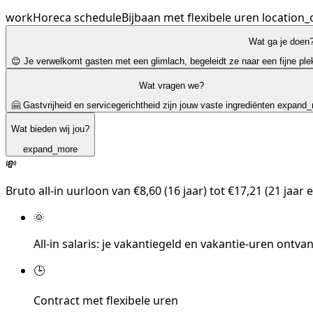
work
Horeca
schedule
Bijbaan met flexibele uren
location_
Wat ga je doen
😊 Je verwelkomt gasten met een glimlach, begeleidt ze naar een fijne ple
Wat vragen we?
🤗 Gastvrijheid en servicegerichtheid zijn jouw vaste ingrediënten
expand_
Wat bieden wij jou?
expand_more
💸
Bruto all-in uurloon van €8,60 (16 jaar) tot €17,21 (21 jaar e
🌞
All-in salaris: je vakantiegeld en vakantie-uren ontv
🕒
Contract met flexibele uren