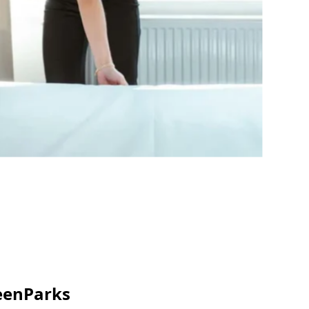
eenParks