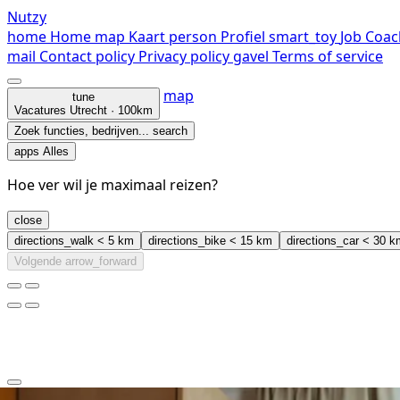
Nutzy
home
Home
map
Kaart
person
Profiel
smart_toy
Job Coac
mail
Contact
policy
Privacy policy
gavel
Terms of service
map
tune
Vacatures
Utrecht · 100km
Zoek functies, bedrijven...
search
apps
Alles
Hoe ver wil je maximaal reizen?
close
directions_walk
< 5 km
directions_bike
< 15 km
directions_car
< 30 k
Volgende
arrow_forward
clear
arrow_back_ios_new