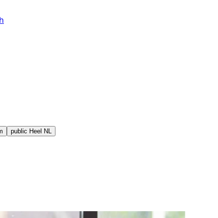
h
m
public
Heel NL