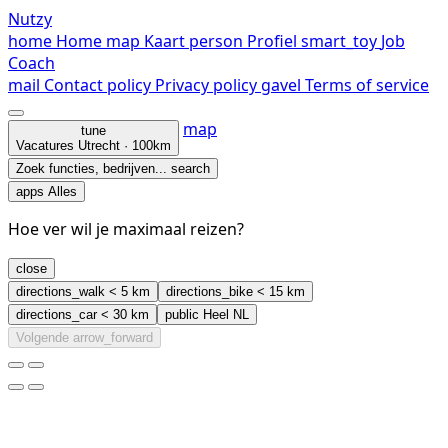
Nutzy
home
Home
map
Kaart
person
Profiel
smart_toy
Job
Coach
mail
Contact
policy
Privacy policy
gavel
Terms of service
map
tune
Vacatures
Utrecht · 100km
Zoek functies, bedrijven...
search
apps
Alles
Hoe ver wil je maximaal reizen?
close
directions_walk
< 5 km
directions_bike
< 15 km
directions_car
< 30 km
public
Heel NL
Volgende
arrow_forward