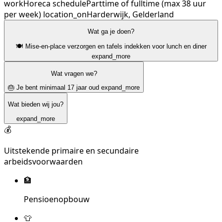
work
Horeca
schedule
Parttime of fulltime (max 38 uur
per week)
location_on
Harderwijk, Gelderland
Wat ga je doen?
🍽️ Mise-en-place verzorgen en tafels indekken voor lunch en diner
expand_more
Wat vragen we?
🎂 Je bent minimaal 17 jaar oud
expand_more
Wat bieden wij jou?
expand_more
💰
Uitstekende primaire en secundaire
arbeidsvoorwaarden
🏦
Pensioenopbouw
👕