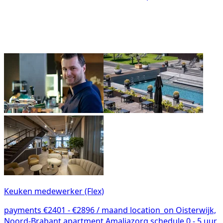
Keuken medewerker (Flex)
payments
€2401 - €2896 / maand
location_on
Oisterwijk,
Noord-Brabant
apartment
Amaliazorg
schedule
0 - 5 uur