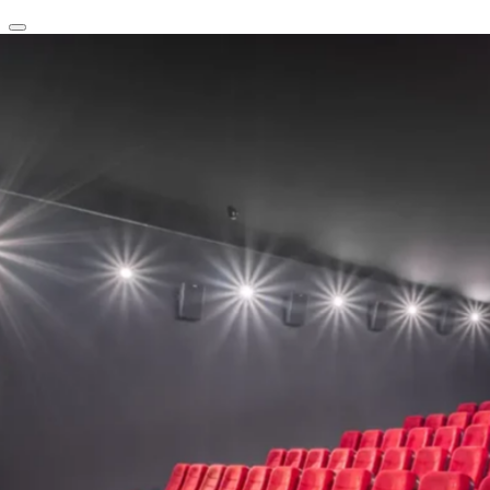
clear
arrow_back_ios_new
favorite
share