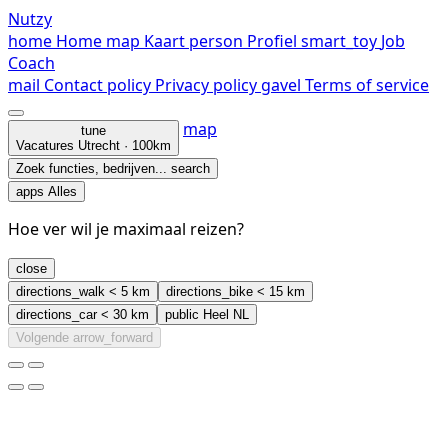
Nutzy
home
Home
map
Kaart
person
Profiel
smart_toy
Job
Coach
mail
Contact
policy
Privacy policy
gavel
Terms of service
map
tune
Vacatures
Utrecht · 100km
Zoek functies, bedrijven...
search
apps
Alles
Hoe ver wil je maximaal reizen?
close
directions_walk
< 5 km
directions_bike
< 15 km
directions_car
< 30 km
public
Heel NL
Volgende
arrow_forward