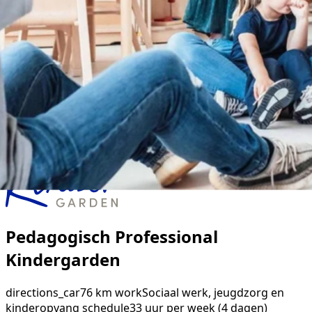
Pedagogisch Professional
Kindergarden
directions_car
76 km
work
Sociaal werk, jeugdzorg en
kinderopvang
schedule
33 uur per week (4 dagen)