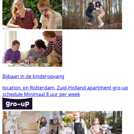
Bijbaan in de kinderopvang
location_on
Rotterdam, Zuid-Holland
apartment
gro-up
schedule
Minimaal 8 uur per week