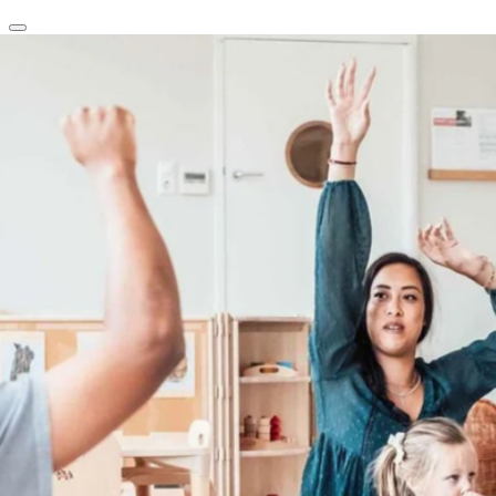
clear
arrow_back_ios_new
favorite
share