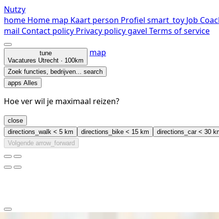
Nutzy
home
Home
map
Kaart
person
Profiel
smart_toy
Job Coac
mail
Contact
policy
Privacy policy
gavel
Terms of service
map
tune
Vacatures
Utrecht · 100km
Zoek functies, bedrijven...
search
apps
Alles
Hoe ver wil je maximaal reizen?
close
directions_walk
< 5 km
directions_bike
< 15 km
directions_car
< 30 k
Volgende
arrow_forward
clear
arrow_back_ios_new