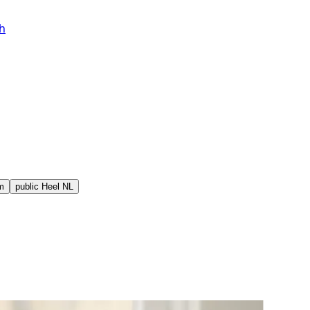
h
m
public
Heel NL