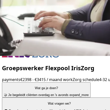
Groepswerker Flexpool IrisZorg
payments
€2398 - €3415 / maand
work
Zorg
schedule
4-32 
Wat ga je doen?
🤝 Je begeleidt cliënten overdag en 's avonds
expand_more
Wat vragen we?