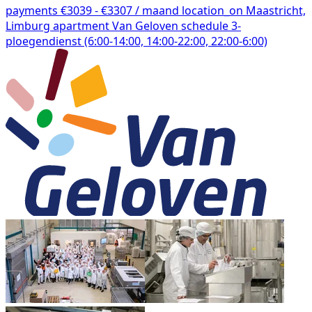
payments
€3039 - €3307 / maand
location_on
Maastricht,
Limburg
apartment
Van Geloven
schedule
3-
ploegendienst (6:00-14:00, 14:00-22:00, 22:00-6:00)