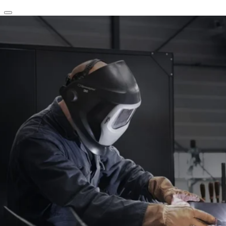
clear
arrow_back_ios_new
favorite
share