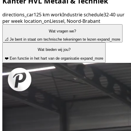
Kanter HVL Metaal & Techniek
directions_car
125 km
work
Industrie
schedule
32-40 uur
per week
location_on
Liessel, Noord-Brabant
Wat vragen we?
📐 Je bent in staat om technische tekeningen te lezen
expand_more
Wat bieden wij jou?
❤️ Een functie in het hart van de organisatie
expand_more