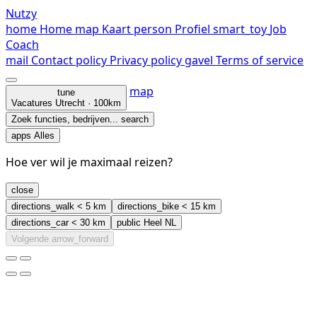
Nutzy
home
Home
map
Kaart
person
Profiel
smart_toy
Job
Coach
mail
Contact
policy
Privacy policy
gavel
Terms of service
map
tune
Vacatures
Utrecht · 100km
Zoek functies, bedrijven...
search
apps
Alles
Hoe ver wil je maximaal reizen?
close
directions_walk
< 5 km
directions_bike
< 15 km
directions_car
< 30 km
public
Heel NL
Volgende
arrow_forward