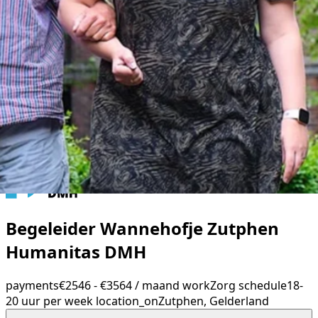
Begeleider Wannehofje Zutphen
Humanitas DMH
payments
€2546 - €3564 / maand
work
Zorg
schedule
18-
20 uur per week
location_on
Zutphen, Gelderland