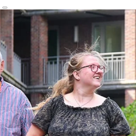
clear
arrow_back_ios_new
favorite
share