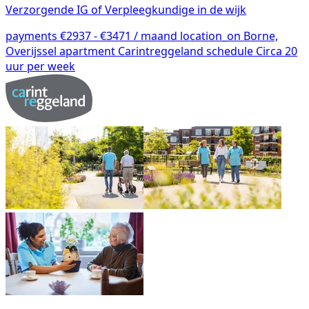
Verzorgende IG of Verpleegkundige in de wijk
payments
€2937 - €3471 / maand
location_on
Borne,
Overijssel
apartment
Carintreggeland
schedule
Circa 20
uur per week