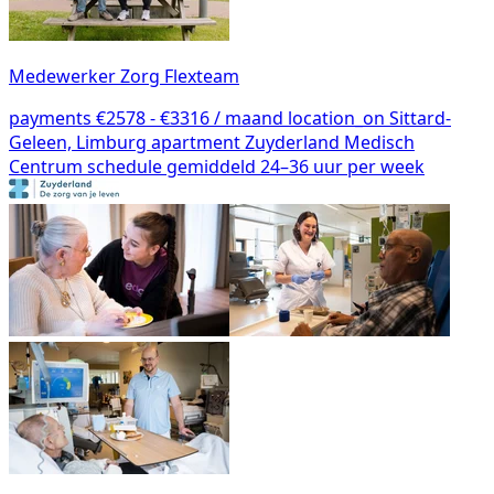
Medewerker Zorg Flexteam
payments
€2578 - €3316 / maand
location_on
Sittard-
Geleen, Limburg
apartment
Zuyderland Medisch
Centrum
schedule
gemiddeld 24–36 uur per week