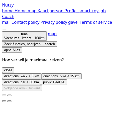
Nutzy
home
Home
map
Kaart
person
Profiel
smart_toy
Job
Coach
mail
Contact
policy
Privacy policy
gavel
Terms of service
map
tune
Vacatures
Utrecht · 100km
Zoek functies, bedrijven...
search
apps
Alles
Hoe ver wil je maximaal reizen?
close
directions_walk
< 5 km
directions_bike
< 15 km
directions_car
< 30 km
public
Heel NL
Volgende
arrow_forward