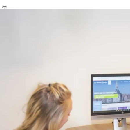
clear
arrow_back_ios_new
favorite
share