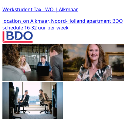
Werkstudent Tax - WO | Alkmaar
location_on
Alkmaar, Noord-Holland
apartment
BDO
schedule
16-32 uur per week