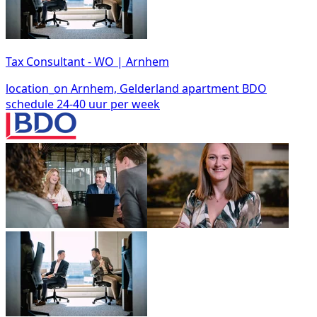
Tax Consultant - WO | Arnhem
location_on
Arnhem, Gelderland
apartment
BDO
schedule
24-40 uur per week