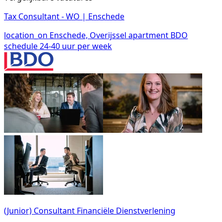
Tax Consultant - WO | Enschede
location_on
Enschede, Overijssel
apartment
BDO
schedule
24-40 uur per week
(Junior) Consultant Financiële Dienstverlening