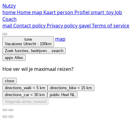
Nutzy
home
Home
map
Kaart
person
Profiel
smart_toy
Job
Coach
mail
Contact
policy
Privacy policy
gavel
Terms of service
map
tune
Vacatures
Utrecht · 100km
Zoek functies, bedrijven...
search
apps
Alles
Hoe ver wil je maximaal reizen?
close
directions_walk
< 5 km
directions_bike
< 15 km
directions_car
< 30 km
public
Heel NL
Volgende
arrow_forward