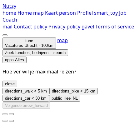
Nutzy
home
Home
map
Kaart
person
Profiel
smart_toy
Job
Coach
mail
Contact
policy
Privacy policy
gavel
Terms of service
map
tune
Vacatures
Utrecht · 100km
Zoek functies, bedrijven...
search
apps
Alles
Hoe ver wil je maximaal reizen?
close
directions_walk
< 5 km
directions_bike
< 15 km
directions_car
< 30 km
public
Heel NL
Volgende
arrow_forward