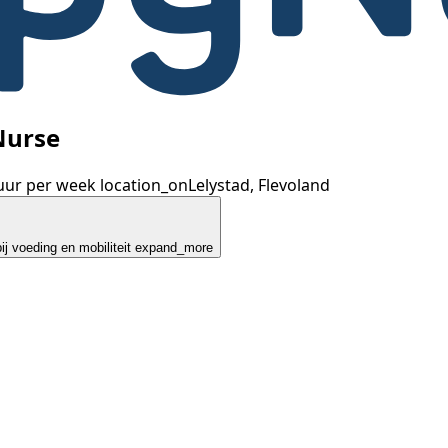
Nurse
uur per week
location_on
Lelystad, Flevoland
j voeding en mobiliteit
expand_more