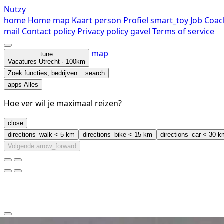
Nutzy
home
Home
map
Kaart
person
Profiel
smart_toy
Job Coac
mail
Contact
policy
Privacy policy
gavel
Terms of service
map
tune
Vacatures
Utrecht · 100km
Zoek functies, bedrijven...
search
apps
Alles
Hoe ver wil je maximaal reizen?
close
directions_walk
< 5 km
directions_bike
< 15 km
directions_car
< 30 k
Volgende
arrow_forward
clear
arrow_back_ios_new