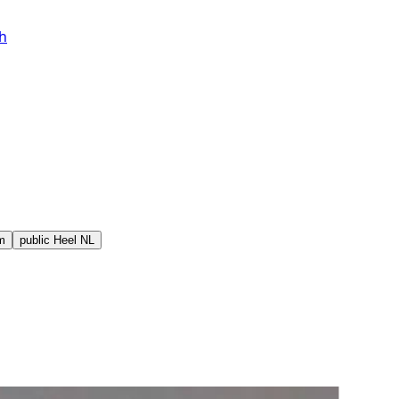
h
m
public
Heel NL