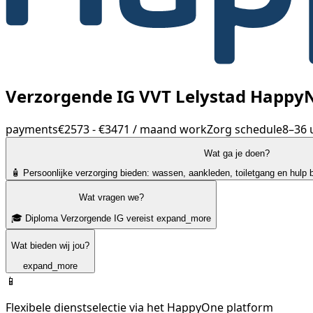
Verzorgende IG VVT Lelystad Happy
payments
€2573 - €3471 / maand
work
Zorg
schedule
8–36 
Wat ga je doen?
🧴 Persoonlijke verzorging bieden: wassen, aankleden, toiletgang en hulp bi
Wat vragen we?
🎓 Diploma Verzorgende IG vereist
expand_more
Wat bieden wij jou?
expand_more
📱
Flexibele dienstselectie via het HappyOne platform