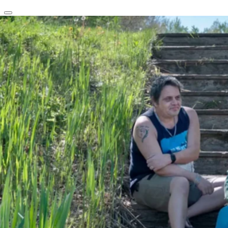
clear
arrow_back_ios_new
favorite
share