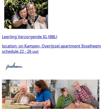
Leerling Verzorgende IG (BBL)
location_on
Kampen, Overijssel
apartment
IJsselheem
schedule
22 - 26 uur