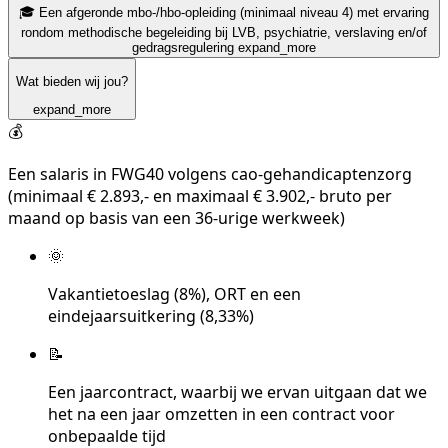
🎓 Een afgeronde mbo-/hbo-opleiding (minimaal niveau 4) met ervaring
rondom methodische begeleiding bij LVB, psychiatrie, verslaving en/of
gedragsregulering
expand_more
Wat bieden wij jou?
expand_more
💰
Een salaris in FWG40 volgens cao-gehandicaptenzorg
(minimaal € 2.893,- en maximaal € 3.902,- bruto per
maand op basis van een 36-urige werkweek)
🌞
Vakantietoeslag (8%), ORT en een
eindejaarsuitkering (8,33%)
📝
Een jaarcontract, waarbij we ervan uitgaan dat we
het na een jaar omzetten in een contract voor
onbepaalde tijd