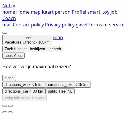
Nutzy
home
Home
map
Kaart
person
Profiel
smart_toy
Job
Coach
mail
Contact
policy
Privacy policy
gavel
Terms of service
map
tune
Vacatures
Utrecht · 100km
Zoek functies, bedrijven...
search
apps
Alles
Hoe ver wil je maximaal reizen?
close
directions_walk
< 5 km
directions_bike
< 15 km
directions_car
< 30 km
public
Heel NL
Volgende
arrow_forward