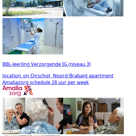
BBL-leerling Verzorgende IG (niveau 3)
location_on
Oirschot, Noord-Brabant
apartment
Amaliazorg
schedule
28 uur per week