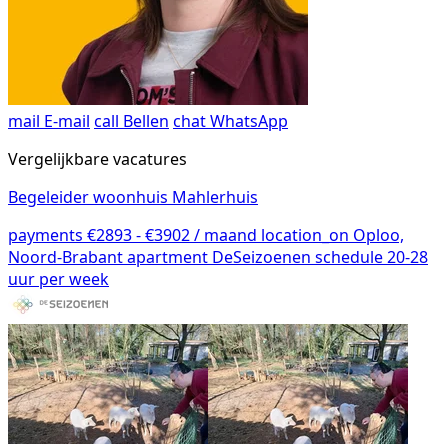
mail
E-mail
call
Bellen
chat
WhatsApp
Vergelijkbare vacatures
Begeleider woonhuis Mahlerhuis
payments
€2893 - €3902 / maand
location_on
Oploo,
Noord-Brabant
apartment
DeSeizoenen
schedule
20-28
uur per week