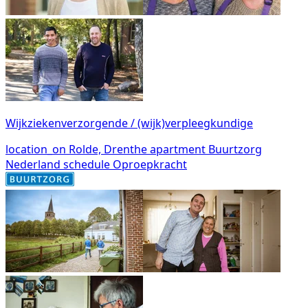
Wijkziekenverzorgende / (wijk)verpleegkundige
location_on
Rolde, Drenthe
apartment
Buurtzorg
Nederland
schedule
Oproepkracht