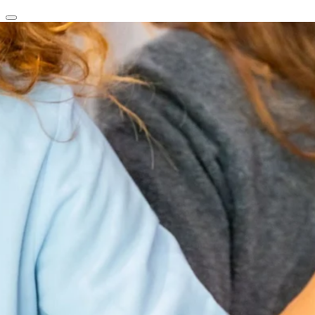
clear
arrow_back_ios_new
favorite
share