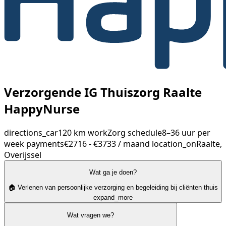
Verzorgende IG Thuiszorg Raalte
HappyNurse
directions_car
120 km
work
Zorg
schedule
8–36 uur per
week
payments
€2716 - €3733 / maand
location_on
Raalte,
Overijssel
Wat ga je doen?
🏠 Verlenen van persoonlijke verzorging en begeleiding bij cliënten thuis
expand_more
Wat vragen we?