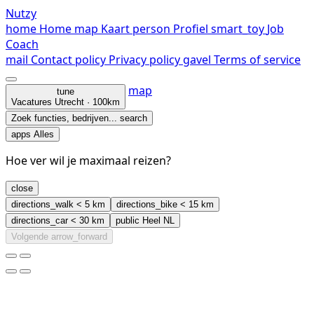
Nutzy
home
Home
map
Kaart
person
Profiel
smart_toy
Job
Coach
mail
Contact
policy
Privacy policy
gavel
Terms of service
map
tune
Vacatures
Utrecht · 100km
Zoek functies, bedrijven...
search
apps
Alles
Hoe ver wil je maximaal reizen?
close
directions_walk
< 5 km
directions_bike
< 15 km
directions_car
< 30 km
public
Heel NL
Volgende
arrow_forward