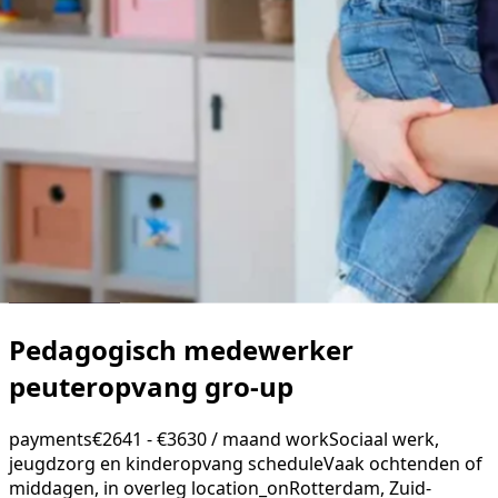
Pedagogisch medewerker
peuteropvang gro-up
payments
€2641 - €3630 / maand
work
Sociaal werk,
jeugdzorg en kinderopvang
schedule
Vaak ochtenden of
middagen, in overleg
location_on
Rotterdam, Zuid-