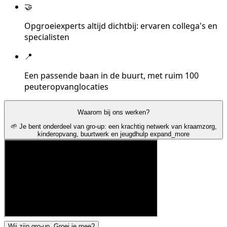
🤝
Opgroeiexperts altijd dichtbij: ervaren collega's en
specialisten
📍
Een passende baan in de buurt, met ruim 100
peuteropvanglocaties
Waarom bij ons werken?
🌱 Je bent onderdeel van gro-up: een krachtig netwerk van kraamzorg,
kinderopvang, buurtwerk en jeugdhulp
expand_more
Wij zijn gro-up. Groei je mee?