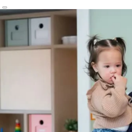
clear
arrow_back_ios_new
favorite
share