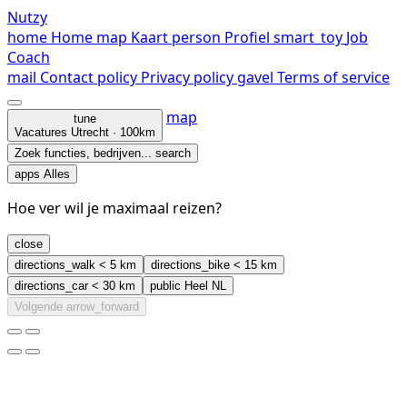
Nutzy
home
Home
map
Kaart
person
Profiel
smart_toy
Job
Coach
mail
Contact
policy
Privacy policy
gavel
Terms of service
map
tune
Vacatures
Utrecht · 100km
Zoek functies, bedrijven...
search
apps
Alles
Hoe ver wil je maximaal reizen?
close
directions_walk
< 5 km
directions_bike
< 15 km
directions_car
< 30 km
public
Heel NL
Volgende
arrow_forward