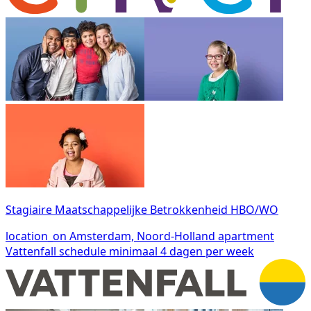
Stagiaire Maatschappelijke Betrokkenheid HBO/WO
location_on
Amsterdam, Noord-Holland
apartment
Vattenfall
schedule
minimaal 4 dagen per week