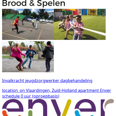
Invalkracht jeugdzorgwerker dagbehandeling
location_on
Vlaardingen, Zuid-Holland
apartment
Enver
schedule
0 uur (oproepbasis)