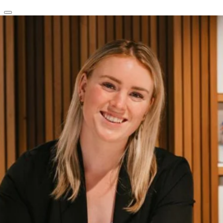
clear
arrow_back_ios_new
favorite
share