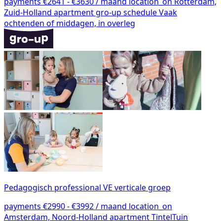
payments
€2641 - €3630 / maand
location_on
Rotterdam,
Zuid-Holland
apartment
gro-up
schedule
Vaak
ochtenden of middagen, in overleg
Pedagogisch professional VE verticale groep
payments
€2990 - €3992 / maand
location_on
Amsterdam, Noord-Holland
apartment
TintelTuin