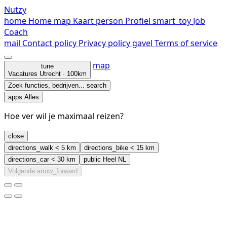
Nutzy
home
Home
map
Kaart
person
Profiel
smart_toy
Job
Coach
mail
Contact
policy
Privacy policy
gavel
Terms of service
map
tune
Vacatures
Utrecht · 100km
Zoek functies, bedrijven...
search
apps
Alles
Hoe ver wil je maximaal reizen?
close
directions_walk
< 5 km
directions_bike
< 15 km
directions_car
< 30 km
public
Heel NL
Volgende
arrow_forward