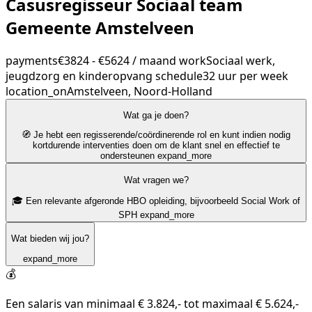
Casusregisseur Sociaal team
Gemeente Amstelveen
payments
€3824 - €5624 / maand
work
Sociaal werk,
jeugdzorg en kinderopvang
schedule
32 uur per week
location_on
Amstelveen, Noord-Holland
Wat ga je doen?
🧭 Je hebt een regisserende/coördinerende rol en kunt indien nodig
kortdurende interventies doen om de klant snel en effectief te
ondersteunen
expand_more
Wat vragen we?
🎓 Een relevante afgeronde HBO opleiding, bijvoorbeeld Social Work of
SPH
expand_more
Wat bieden wij jou?
expand_more
💰
Een salaris van minimaal € 3.824,- tot maximaal € 5.624,-