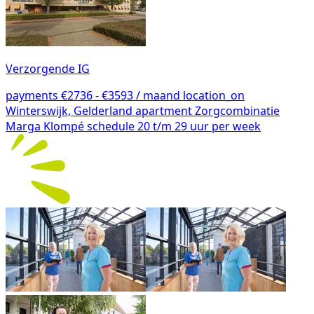
Verzorgende IG
payments
€2736 - €3593 / maand
location_on
Winterswijk, Gelderland
apartment
Zorgcombinatie
Marga Klompé
schedule
20 t/m 29 uur per week