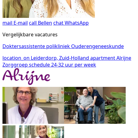
mail
E-mail
call
Bellen
chat
WhatsApp
Vergelijkbare vacatures
Doktersassistente polikliniek Ouderengeneeskunde
location_on
Leiderdorp, Zuid-Holland
apartment
Alrijne
Zorggroep
schedule
24-32 uur per week