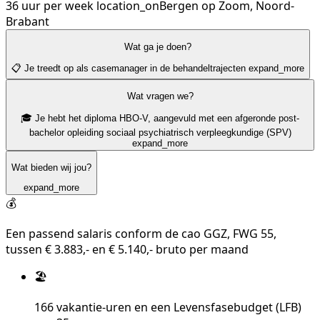
36 uur per week
location_on
Bergen op Zoom, Noord-
Brabant
Wat ga je doen?
📋 Je treedt op als casemanager in de behandeltrajecten
expand_more
Wat vragen we?
🎓 Je hebt het diploma HBO-V, aangevuld met een afgeronde post-
bachelor opleiding sociaal psychiatrisch verpleegkundige (SPV)
expand_more
Wat bieden wij jou?
expand_more
💰
Een passend salaris conform de cao GGZ, FWG 55,
tussen € 3.883,- en € 5.140,- bruto per maand
🏖️
166 vakantie-uren en een Levensfasebudget (LFB)