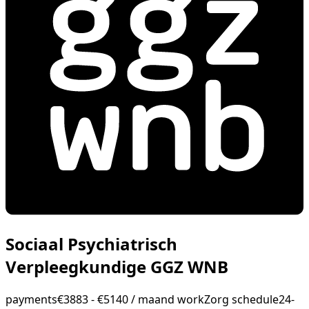
Sociaal Psychiatrisch
Verpleegkundige GGZ WNB
payments
€3883 - €5140 / maand
work
Zorg
schedule
24-