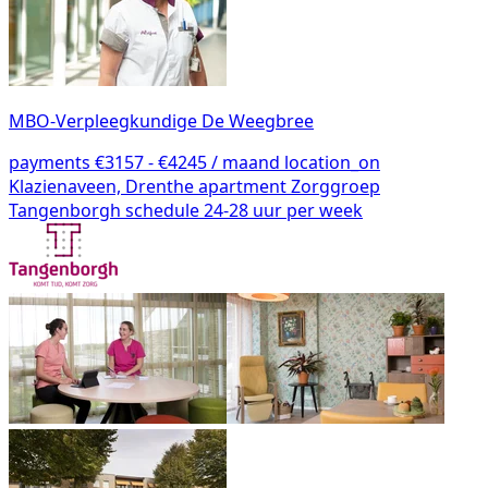
MBO-Verpleegkundige De Weegbree
payments
€3157 - €4245 / maand
location_on
Klazienaveen, Drenthe
apartment
Zorggroep
Tangenborgh
schedule
24-28 uur per week