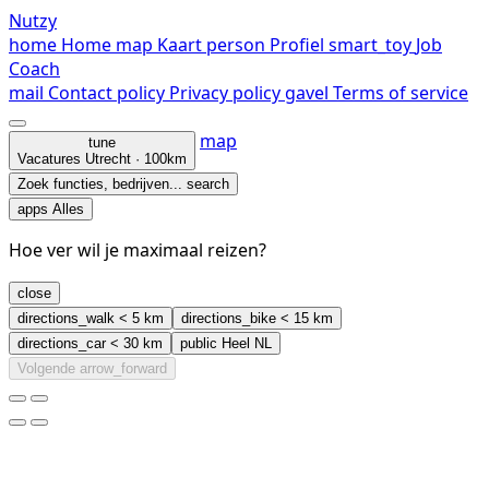
Nutzy
home
Home
map
Kaart
person
Profiel
smart_toy
Job
Coach
mail
Contact
policy
Privacy policy
gavel
Terms of service
map
tune
Vacatures
Utrecht · 100km
Zoek functies, bedrijven...
search
apps
Alles
Hoe ver wil je maximaal reizen?
close
directions_walk
< 5 km
directions_bike
< 15 km
directions_car
< 30 km
public
Heel NL
Volgende
arrow_forward