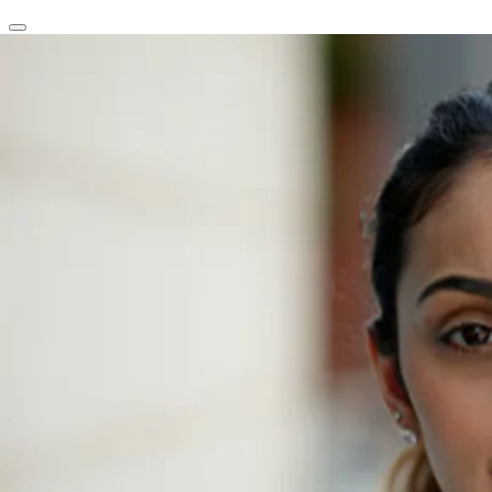
clear
arrow_back_ios_new
favorite
share