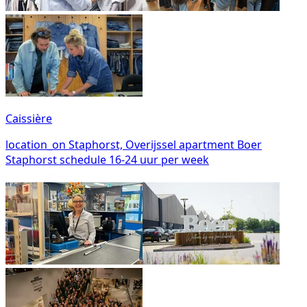
Caissière
location_on
Staphorst, Overijssel
apartment
Boer
Staphorst
schedule
16-24 uur per week