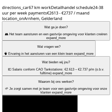
directions_car
67 km
work
Detailhandel
schedule
24-38
uur per week
payments
€2613 - €2737 / maand
location_on
Arnhem, Gelderland
Wat ga je doen?
👥 Het team aansturen en een gastvrije omgeving voor klanten creëren
expand_more
Wat vragen we?
🧠 Ervaring in het aansturen van een klein team
expand_more
Wat bieden wij jou?
💶 Salaris conform CAO Tankstations: €2.613 – €2.737 p/m (o.b.v.
fulltime)
expand_more
Waarom bij ons werken?
🌱 Je zorgt samen met je team voor een gastvrije omgeving voor onze
klanten
expand_more