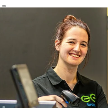
clear
arrow_back_ios_new
favorite
share