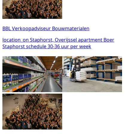
BBL Verkoopadviseur Bouwmaterialen
location_on
Staphorst, Overijssel
apartment
Boer
Staphorst
schedule
30-36 uur per week