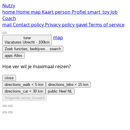
Nutzy
home
Home
map
Kaart
person
Profiel
smart_toy
Job
Coach
mail
Contact
policy
Privacy policy
gavel
Terms of service
map
tune
Vacatures
Utrecht · 100km
Zoek functies, bedrijven...
search
apps
Alles
Hoe ver wil je maximaal reizen?
close
directions_walk
< 5 km
directions_bike
< 15 km
directions_car
< 30 km
public
Heel NL
Volgende
arrow_forward