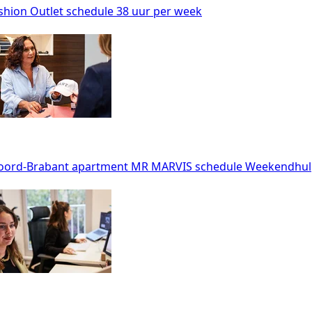
shion Outlet
schedule
38 uur per week
oord-Brabant
apartment
MR MARVIS
schedule
Weekendhulp