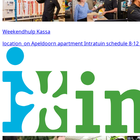
Weekendhulp Kassa
location_on
Apeldoorn
apartment
Intratuin
schedule
8-12