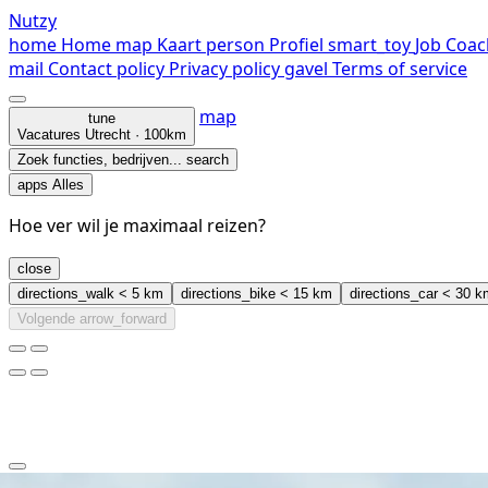
Nutzy
home
Home
map
Kaart
person
Profiel
smart_toy
Job Coac
mail
Contact
policy
Privacy policy
gavel
Terms of service
map
tune
Vacatures
Utrecht · 100km
Zoek functies, bedrijven...
search
apps
Alles
Hoe ver wil je maximaal reizen?
close
directions_walk
< 5 km
directions_bike
< 15 km
directions_car
< 30 k
Volgende
arrow_forward
clear
arrow_back_ios_new