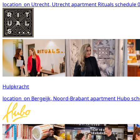
location_on
Utrecht, Utrecht
apartment
Rituals
schedule
0
Hulpkracht
location_on
Bergeijk, Noord-Brabant
apartment
Hubo
sch