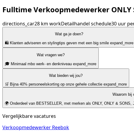
Fulltime Verkoopmedewerker ONLY 
directions_car
28 km
work
Detailhandel
schedule
30 uur pe
Wat ga je doen?
🛍️ Klanten adviseren en stylingtips geven met een big smile
expand_more
Wat vragen we?
🎓 Minimaal mbo werk- en denkniveau
expand_more
Wat bieden wij jou?
🛒 Bijna 40% personeelskorting op onze gehele collectie
expand_more
Waarom bij 
🌍 Onderdeel van BESTSELLER, met merken als ONLY, ONLY & SONS
Vergelijkbare vacatures
Verkoopmedewerker Reebok