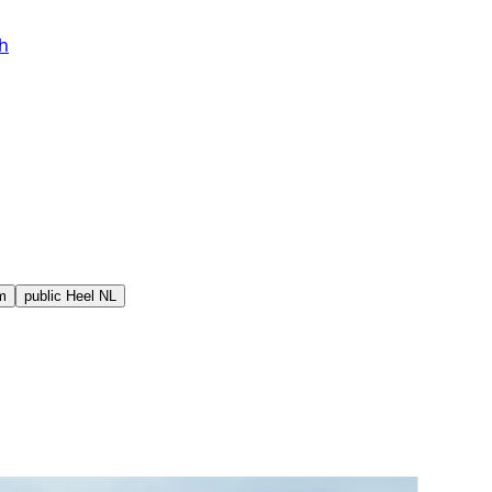
h
m
public
Heel NL