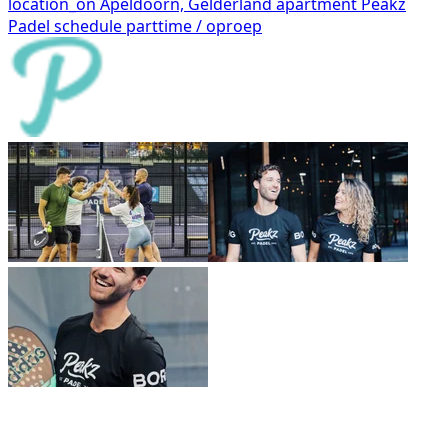
location_on
Apeldoorn, Gelderland
apartment
Peakz
Padel
schedule
parttime / oproep