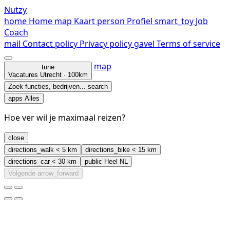
Nutzy
home
Home
map
Kaart
person
Profiel
smart_toy
Job
Coach
mail
Contact
policy
Privacy policy
gavel
Terms of service
map
tune
Vacatures
Utrecht · 100km
Zoek functies, bedrijven...
search
apps
Alles
Hoe ver wil je maximaal reizen?
close
directions_walk
< 5 km
directions_bike
< 15 km
directions_car
< 30 km
public
Heel NL
Volgende
arrow_forward