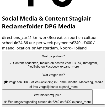
Social Media & Content Stagiair
Reclamefolder DPG Media
directions_car
41 km
work
Recreatie, sport en cultuur
schedule
24-36 uur per week
payments
€240 - €400 /
maand
location_on
Amsterdam, Noord-Holland
Wat ga je doen?
📱 Content bedenken, maken en posten voor TikTok, Instagram,
YouTube en Facebook
expand_more
Wat vragen we?
🎓 Volgt een HBO- of WO-opleiding in Communicatie, Marketing, Media
of iets vergelijkbaars
expand_more
Wat bieden wij jou?
💸 Een stagevergoeding tussen de €240 en €400
expand_more