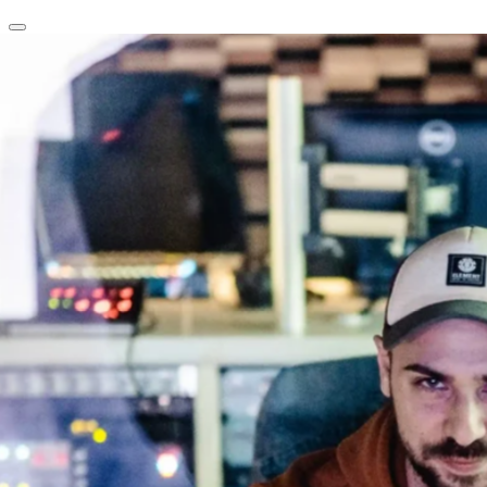
clear
arrow_back_ios_new
favorite
share