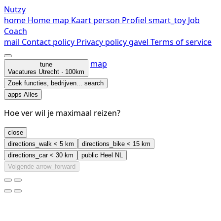
Nutzy
home
Home
map
Kaart
person
Profiel
smart_toy
Job
Coach
mail
Contact
policy
Privacy policy
gavel
Terms of service
map
tune
Vacatures
Utrecht · 100km
Zoek functies, bedrijven...
search
apps
Alles
Hoe ver wil je maximaal reizen?
close
directions_walk
< 5 km
directions_bike
< 15 km
directions_car
< 30 km
public
Heel NL
Volgende
arrow_forward