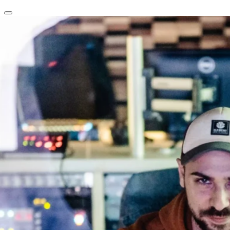
clear
arrow_back_ios_new
favorite
share