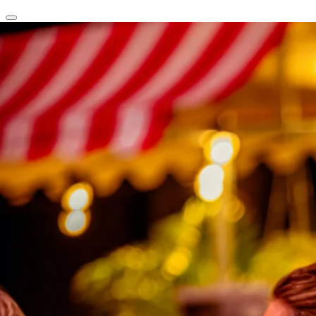
clear
arrow_back_ios_new
favorite
share