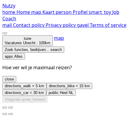
Nutzy
home
Home
map
Kaart
person
Profiel
smart_toy
Job
Coach
mail
Contact
policy
Privacy policy
gavel
Terms of service
map
tune
Vacatures
Utrecht · 100km
Zoek functies, bedrijven...
search
apps
Alles
Hoe ver wil je maximaal reizen?
close
directions_walk
< 5 km
directions_bike
< 15 km
directions_car
< 30 km
public
Heel NL
Volgende
arrow_forward