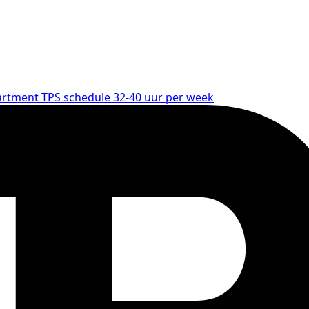
artment
TPS
schedule
32-40 uur per week