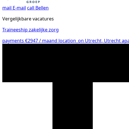
mail
E-mail
call
Bellen
Vergelijkbare vacatures
Traineeship zakelijke zorg
payments
€2947 / maand
location_on
Utrecht, Utrecht
ap