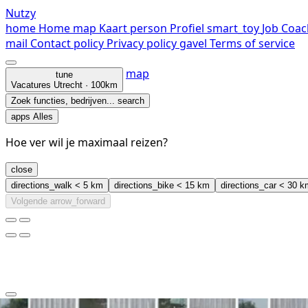
Nutzy
home
Home
map
Kaart
person
Profiel
smart_toy
Job Coac
mail
Contact
policy
Privacy policy
gavel
Terms of service
map
tune
Vacatures
Utrecht · 100km
Zoek functies, bedrijven...
search
apps
Alles
Hoe ver wil je maximaal reizen?
close
directions_walk
< 5 km
directions_bike
< 15 km
directions_car
< 30 k
Volgende
arrow_forward
clear
arrow_back_ios_new