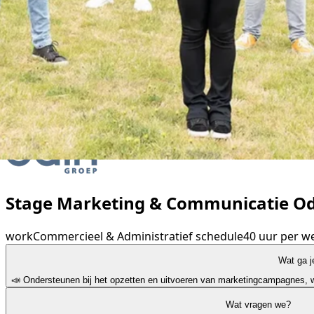
Stage Marketing & Communicatie Od
work
Commercieel & Administratief
schedule
40 uur per w
Wat ga j
📣 Ondersteunen bij het opzetten en uitvoeren van marketingcampagnes, w
Wat vragen we?