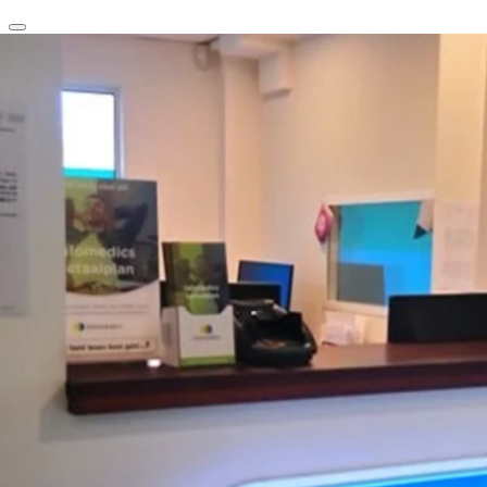
clear
arrow_back_ios_new
favorite
share