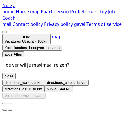
Nutzy
home
Home
map
Kaart
person
Profiel
smart_toy
Job
Coach
mail
Contact
policy
Privacy policy
gavel
Terms of service
map
tune
Vacatures
Utrecht · 100km
Zoek functies, bedrijven...
search
apps
Alles
Hoe ver wil je maximaal reizen?
close
directions_walk
< 5 km
directions_bike
< 15 km
directions_car
< 30 km
public
Heel NL
Volgende
arrow_forward