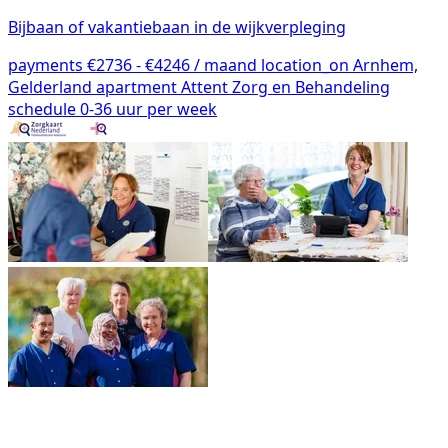
Bijbaan of vakantiebaan in de wijkverpleging
payments
€2736 - €4246 / maand
location_on
Arnhem,
Gelderland
apartment
Attent Zorg en Behandeling
schedule
0-36 uur per week