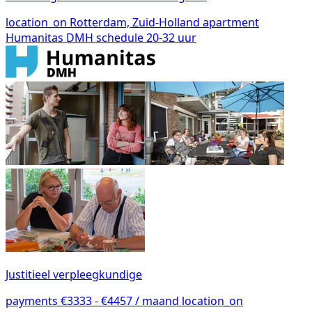
location_on
Rotterdam, Zuid-Holland
apartment
Humanitas DMH
schedule
20-32 uur
Justitieel verpleegkundige
payments
€3333 - €4457 / maand
location_on