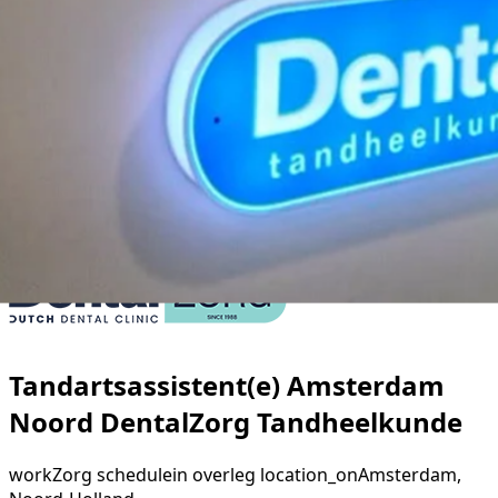
Tandartsassistent(e) Amsterdam
Noord DentalZorg Tandheelkunde
work
Zorg
schedule
in overleg
location_on
Amsterdam,