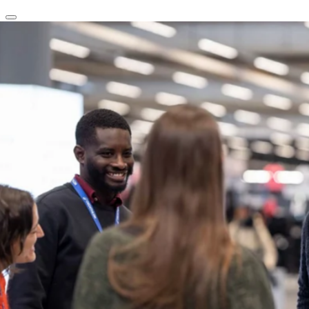
clear
arrow_back_ios_new
favorite
share