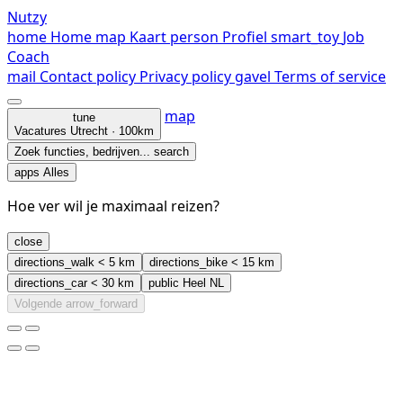
Nutzy
home
Home
map
Kaart
person
Profiel
smart_toy
Job
Coach
mail
Contact
policy
Privacy policy
gavel
Terms of service
map
tune
Vacatures
Utrecht · 100km
Zoek functies, bedrijven...
search
apps
Alles
Hoe ver wil je maximaal reizen?
close
directions_walk
< 5 km
directions_bike
< 15 km
directions_car
< 30 km
public
Heel NL
Volgende
arrow_forward