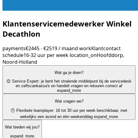
Klantenservicemedewerker Winkel
Decathlon
payments
€2445 - €2519 / maand
work
Klantcontact
schedule
16-32 uur per week
location_on
Hoofddorp,
Noord-Holland
Wat ga je doen?
😊 Service Expert: je bent het stralende middelpunt bij de servicedesk
en zelfscankassa's en handelt vragen en retouren correct af
expand_more
Wat vragen we?
🕒 Flexibele teamplayer: 16 tot 30 uur per week beschikbaar, met
wekelijks een avond en één weekenddag
expand_more
Wat bieden wij jou?
expand_more