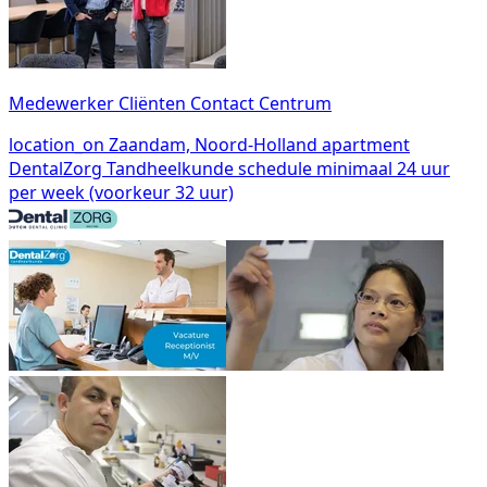
Medewerker Cliënten Contact Centrum
location_on
Zaandam, Noord-Holland
apartment
DentalZorg Tandheelkunde
schedule
minimaal 24 uur
per week (voorkeur 32 uur)